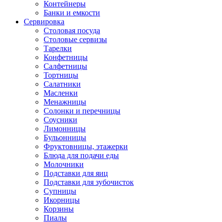
Контейнеры
Банки и емкости
Сервировка
Столовая посуда
Столовые сервизы
Тарелки
Конфетницы
Салфетницы
Тортницы
Салатники
Масленки
Менажницы
Солонки и перечницы
Соусники
Лимонницы
Бульонницы
Фруктовницы, этажерки
Блюда для подачи еды
Молочники
Подставки для яиц
Подставки для зубочисток
Супницы
Икорницы
Корзины
Пиалы