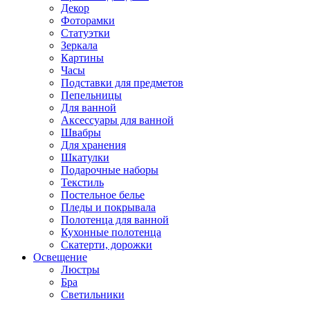
Декор
Фоторамки
Статуэтки
Зеркала
Картины
Часы
Подставки для предметов
Пепельницы
Для ванной
Аксессуары для ванной
Швабры
Для хранения
Шкатулки
Подарочные наборы
Текстиль
Постельное белье
Пледы и покрывала
Полотенца для ванной
Кухонные полотенца
Скатерти, дорожки
Освещение
Люстры
Бра
Светильники