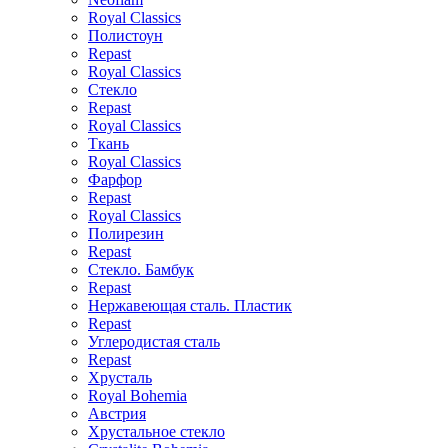
Royal Classics
Полистоун
Repast
Royal Classics
Стекло
Repast
Royal Classics
Ткань
Royal Classics
Фарфор
Repast
Royal Classics
Полирезин
Repast
Стекло. Бамбук
Repast
Нержавеющая сталь. Пластик
Repast
Углеродистая сталь
Repast
Хрусталь
Royal Bohemia
Австрия
Хрустальное стекло