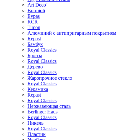
Art Deco`
Bormioli
Evpas
RCR
Timon
Алюминий с антипригарным покрытием
Repast
Бамбук
Royal Classics
Бронза
Royal Classics
Дерево
Royal Classics
Жаропрочное стекло
Royal Classics
Керамика
Repast
Royal Classics
Нержавеющая сталь
Berlinger Haus
Royal Classics
Никель
Royal Classics
Пластик
Neoflam