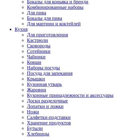
Бокалы для коньяка и бренди
Комбинированные наборы
Для пива
Бокалы для пива
Для мартини и коктейлей
Кухня
Для приготовления
Кастрюли
Сковороды
Сотейники
Чайники
Ковши
Наборы посуды
Посуда для запекания
Крышки
Кухонная утварь
Жаровни
Кухонные принадлежности и аксессуары
Доски разделочные
Лопатки и ложки
Ножи
Салфетки-подставки
Хранение продуктов
Бутыли
Хлебницы