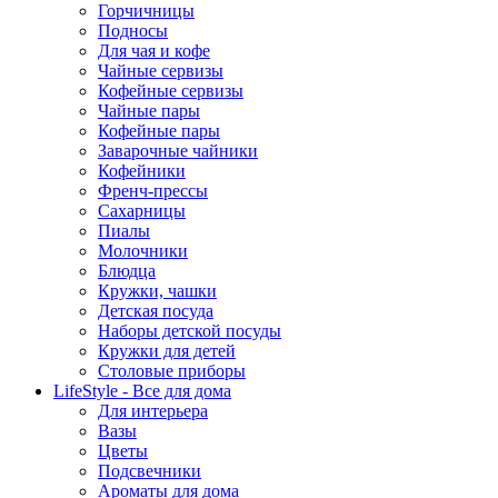
Горчичницы
Подносы
Для чая и кофе
Чайные сервизы
Кофейные сервизы
Чайные пары
Кофейные пары
Заварочные чайники
Кофейники
Френч-прессы
Сахарницы
Пиалы
Молочники
Блюдца
Кружки, чашки
Детская посуда
Наборы детской посуды
Кружки для детей
Столовые приборы
LifeStyle - Все для дома
Для интерьера
Вазы
Цветы
Подсвечники
Ароматы для дома