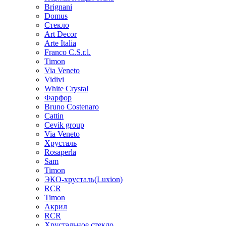
Brignani
Domus
Стекло
Art Decor
Arte Italia
Franco C.S.r.l.
Timon
Via Veneto
Vidivi
White Crystal
Фарфор
Bruno Costenaro
Cattin
Cevik group
Via Veneto
Хрусталь
Rosaperla
Sam
Timon
ЭКО-хрусталь(Luxion)
RCR
Timon
Акрил
RCR
Хрустальное стекло