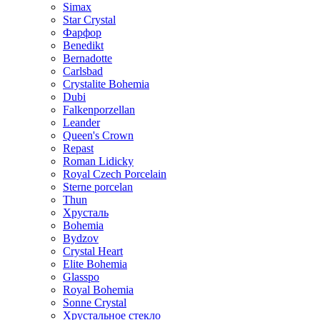
Simax
Star Crystal
Фарфор
Benedikt
Bernadotte
Carlsbad
Crystalite Bohemia
Dubi
Falkenporzellan
Leander
Queen's Crown
Repast
Roman Lidicky
Royal Czech Porcelain
Sterne porcelan
Thun
Хрусталь
Bohemia
Bydzov
Crystal Heart
Elite Bohemia
Glasspo
Royal Bohemia
Sonne Crystal
Хрустальное стекло