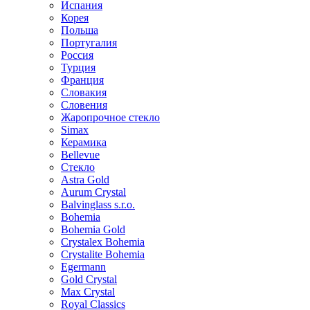
Испания
Корея
Польша
Португалия
Россия
Турция
Франция
Словакия
Словения
Жаропрочное стекло
Simax
Керамика
Bellevue
Стекло
Astra Gold
Aurum Crystal
Balvinglass s.r.o.
Bohemia
Bohemia Gold
Crystalex Bohemia
Crystalite Bohemia
Egermann
Gold Crystal
Max Crystal
Royal Classics