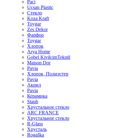
Paci
Ucsan Plastic
Стекло
Koza Kraft
Toygar
Zes Dekor
Фарфор
Toygar
Хлопок
Arya Home
Gobel KivilcimTekstil
Maison Dor
Pavia
Хлопок, Полиэстер
Pavia
Акрил
Pavia
Керамика
Staub
Хрустальное стекло
ARC FRANCE
Хрустальное стекло
R-Glass
Хрусталь
Rogaška