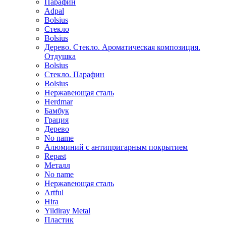
Парафин
Adpal
Bolsius
Стекло
Bolsius
Дерево. Стекло. Ароматическая композиция.
Отдушка
Bolsius
Стекло. Парафин
Bolsius
Нержавеющая сталь
Herdmar
Бамбук
Грация
Дерево
No name
Алюминий с антипригарным покрытием
Repast
Металл
No name
Нержавеющая сталь
Artful
Hira
Yildiray Metal
Пластик