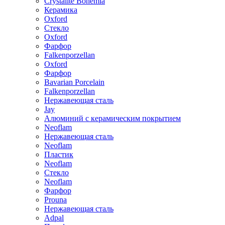
Crystalite Bohemia
Керамика
Oxford
Стекло
Oxford
Фарфор
Falkenporzellan
Oxford
Фарфор
Bavarian Porcelain
Falkenporzellan
Нержавеющая сталь
Jay
Алюминий с керамическим покрытием
Neoflam
Нержавеющая сталь
Neoflam
Пластик
Neoflam
Стекло
Neoflam
Фарфор
Prouna
Нержавеющая сталь
Adpal