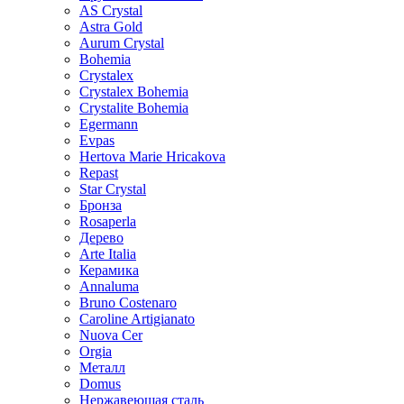
AS Crystal
Astra Gold
Aurum Crystal
Bohemia
Crystalex
Crystalex Bohemia
Crystalite Bohemia
Egermann
Evpas
Hertova Marie Hricakova
Repast
Star Crystal
Бронза
Rosaperla
Дерево
Arte Italia
Керамика
Annaluma
Bruno Costenaro
Caroline Artigianato
Nuova Cer
Orgia
Металл
Domus
Нержавеющая сталь