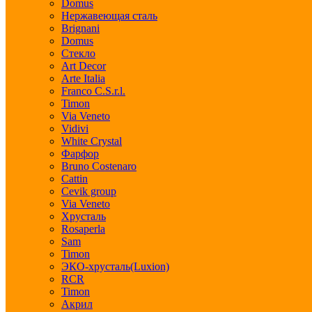
Domus
Нержавеющая сталь
Brignani
Domus
Стекло
Art Decor
Arte Italia
Franco C.S.r.l.
Timon
Via Veneto
Vidivi
White Crystal
Фарфор
Bruno Costenaro
Cattin
Cevik group
Via Veneto
Хрусталь
Rosaperla
Sam
Timon
ЭКО-хрусталь(Luxion)
RCR
Timon
Акрил