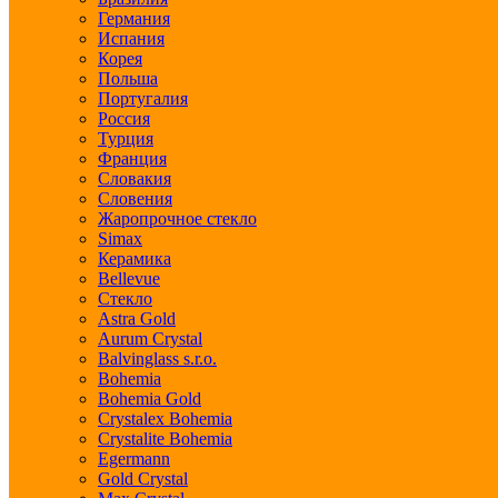
Германия
Испания
Корея
Польша
Португалия
Россия
Турция
Франция
Словакия
Словения
Жаропрочное стекло
Simax
Керамика
Bellevue
Стекло
Astra Gold
Aurum Crystal
Balvinglass s.r.o.
Bohemia
Bohemia Gold
Crystalex Bohemia
Crystalite Bohemia
Egermann
Gold Crystal