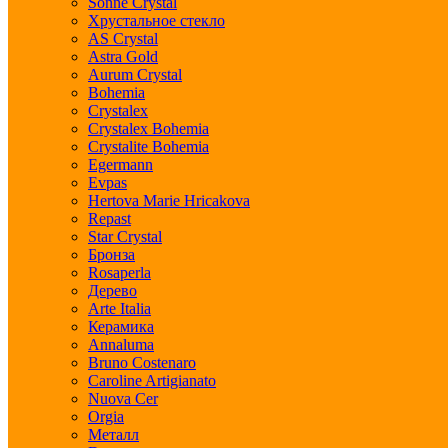
Sonne Crystal
Хрустальное стекло
AS Crystal
Astra Gold
Aurum Crystal
Bohemia
Crystalex
Crystalex Bohemia
Crystalite Bohemia
Egermann
Evpas
Hertova Marie Hricakova
Repast
Star Crystal
Бронза
Rosaperla
Дерево
Arte Italia
Керамика
Annaluma
Bruno Costenaro
Caroline Artigianato
Nuova Cer
Orgia
Металл