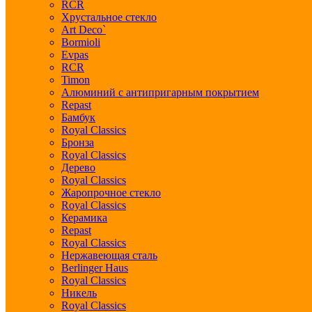
RCR
Хрустальное стекло
Art Deco`
Bormioli
Evpas
RCR
Timon
Алюминий с антипригарным покрытием
Repast
Бамбук
Royal Classics
Бронза
Royal Classics
Дерево
Royal Classics
Жаропрочное стекло
Royal Classics
Керамика
Repast
Royal Classics
Нержавеющая сталь
Berlinger Haus
Royal Classics
Никель
Royal Classics