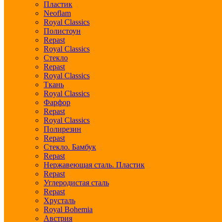
Пластик
Neoflam
Royal Classics
Полистоун
Repast
Royal Classics
Стекло
Repast
Royal Classics
Ткань
Royal Classics
Фарфор
Repast
Royal Classics
Полирезин
Repast
Стекло. Бамбук
Repast
Нержавеющая сталь. Пластик
Repast
Углеродистая сталь
Repast
Хрусталь
Royal Bohemia
Австрия