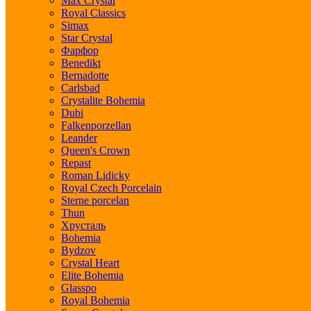
Max Crystal
Royal Classics
Simax
Star Crystal
Фарфор
Benedikt
Bernadotte
Carlsbad
Crystalite Bohemia
Dubi
Falkenporzellan
Leander
Queen's Crown
Repast
Roman Lidicky
Royal Czech Porcelain
Sterne porcelan
Thun
Хрусталь
Bohemia
Bydzov
Crystal Heart
Elite Bohemia
Glasspo
Royal Bohemia