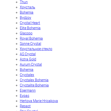
Thun
Хрусталь
Bohemia
Bydzov
Crystal Heart
Elite Bohemia
Glasspo
Royal Bohemia
Sonne Crystal
Хрустальное стекло
AS Crystal
Astra Gold
Aurum Crystal
Bohemia
Crystalex
Crystalex Bohemia
Crystalite Bohemia
Egermann
Evpas
Hertova Marie Hricakova
Repast