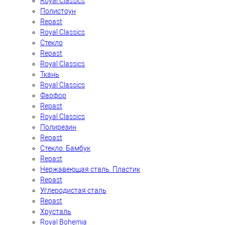
Royal Classics
Полистоун
Repast
Royal Classics
Стекло
Repast
Royal Classics
Ткань
Royal Classics
Фарфор
Repast
Royal Classics
Полирезин
Repast
Стекло. Бамбук
Repast
Нержавеющая сталь. Пластик
Repast
Углеродистая сталь
Repast
Хрусталь
Royal Bohemia