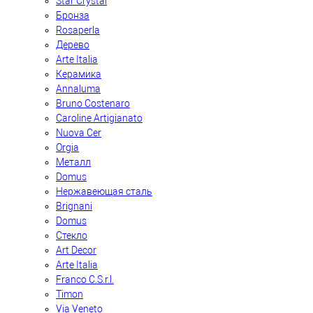
Star Crystal
Бронза
Rosaperla
Дерево
Arte Italia
Керамика
Annaluma
Bruno Costenaro
Caroline Artigianato
Nuova Cer
Orgia
Металл
Domus
Нержавеющая сталь
Brignani
Domus
Стекло
Art Decor
Arte Italia
Franco C.S.r.l.
Timon
Via Veneto