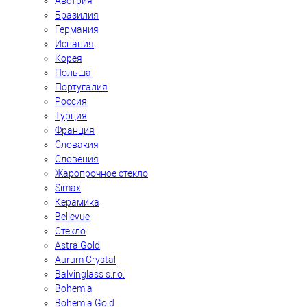
Австрия
Бразилия
Германия
Испания
Корея
Польша
Португалия
Россия
Турция
Франция
Словакия
Словения
Жаропрочное стекло
Simax
Керамика
Bellevue
Стекло
Astra Gold
Aurum Crystal
Balvinglass s.r.o.
Bohemia
Bohemia Gold