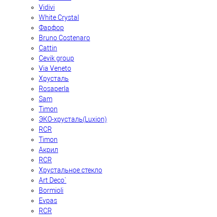
Vidivi
White Crystal
Фарфор
Bruno Costenaro
Cattin
Cevik group
Via Veneto
Хрусталь
Rosaperla
Sam
Timon
ЭКО-хрусталь(Luxion)
RCR
Timon
Акрил
RCR
Хрустальное стекло
Art Deco`
Bormioli
Evpas
RCR