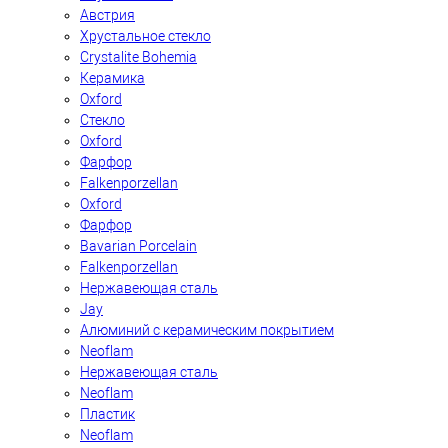
Австрия
Хрустальное стекло
Crystalite Bohemia
Керамика
Oxford
Стекло
Oxford
Фарфор
Falkenporzellan
Oxford
Фарфор
Bavarian Porcelain
Falkenporzellan
Нержавеющая сталь
Jay
Алюминий с керамическим покрытием
Neoflam
Нержавеющая сталь
Neoflam
Пластик
Neoflam