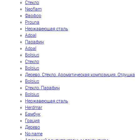
Стекло
Neoflam
Фарфор
Prouna
Нержавеющая сталь
Adpal
Парафин
Adpal
Bolsius
Стекло
Bolsius
Дерево. Стекло. Ароматическая композиция. Отдушка
Bolsius
Стекло. Парафин
Bolsius
Нержавеющая сталь
Herdmar
Бамбук
Грация
Дерево
No name