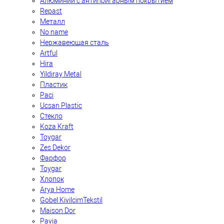
Алюминий с антипригарным покрытием
Repast
Металл
No name
Нержавеющая сталь
Artful
Hira
Yildiray Metal
Пластик
Paci
Ucsan Plastic
Стекло
Koza Kraft
Toygar
Zes Dekor
Фарфор
Toygar
Хлопок
Arya Home
Gobel KivilcimTekstil
Maison Dor
Pavia