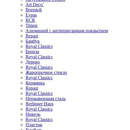
Art Deco`
Bormioli
Evpas
RCR
Timon
Алюминий с антипригарным покрытием
Repast
Бамбук
Royal Classics
Бронза
Royal Classics
Дерево
Royal Classics
Жаропрочное стекло
Royal Classics
Керамика
Repast
Royal Classics
Нержавеющая сталь
Berlinger Haus
Royal Classics
Никель
Royal Classics
Пластик
Neoflam