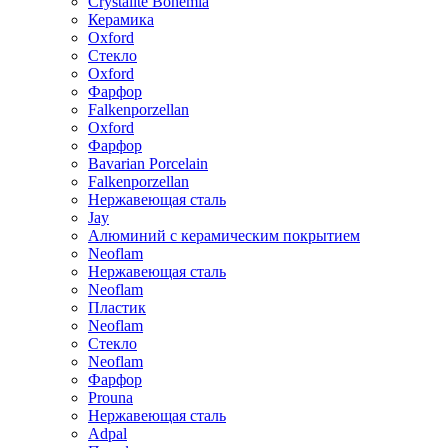
Crystalite Bohemia
Керамика
Oxford
Стекло
Oxford
Фарфор
Falkenporzellan
Oxford
Фарфор
Bavarian Porcelain
Falkenporzellan
Нержавеющая сталь
Jay
Алюминий с керамическим покрытием
Neoflam
Нержавеющая сталь
Neoflam
Пластик
Neoflam
Стекло
Neoflam
Фарфор
Prouna
Нержавеющая сталь
Adpal