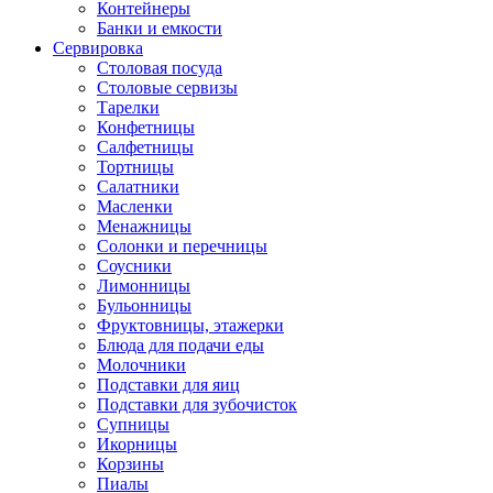
Контейнеры
Банки и емкости
Сервировка
Столовая посуда
Столовые сервизы
Тарелки
Конфетницы
Салфетницы
Тортницы
Салатники
Масленки
Менажницы
Солонки и перечницы
Соусники
Лимонницы
Бульонницы
Фруктовницы, этажерки
Блюда для подачи еды
Молочники
Подставки для яиц
Подставки для зубочисток
Супницы
Икорницы
Корзины
Пиалы