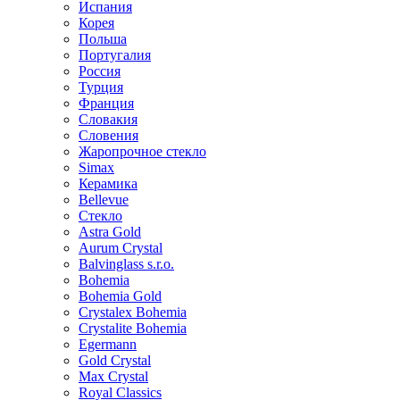
Испания
Корея
Польша
Португалия
Россия
Турция
Франция
Словакия
Словения
Жаропрочное стекло
Simax
Керамика
Bellevue
Стекло
Astra Gold
Aurum Crystal
Balvinglass s.r.o.
Bohemia
Bohemia Gold
Crystalex Bohemia
Crystalite Bohemia
Egermann
Gold Crystal
Max Crystal
Royal Classics