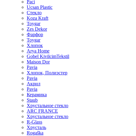
Paci
Ucsan Plastic
Стекло
Koza Kraft
Toygar
Zes Dekor
Фарфор
Toygar
Хлопок
Arya Home
Gobel KivilcimTekstil
Maison Dor
Pavia
Хлопок, Полиэстер
Pavia
Акрил
Pavia
Керамика
Staub
Хрустальное стекло
ARC FRANCE
Хрустальное стекло
R-Glass
Хрусталь
Rogaška