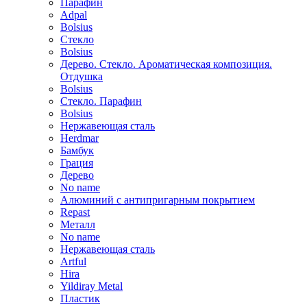
Парафин
Adpal
Bolsius
Стекло
Bolsius
Дерево. Стекло. Ароматическая композиция.
Отдушка
Bolsius
Стекло. Парафин
Bolsius
Нержавеющая сталь
Herdmar
Бамбук
Грация
Дерево
No name
Алюминий с антипригарным покрытием
Repast
Металл
No name
Нержавеющая сталь
Artful
Hira
Yildiray Metal
Пластик