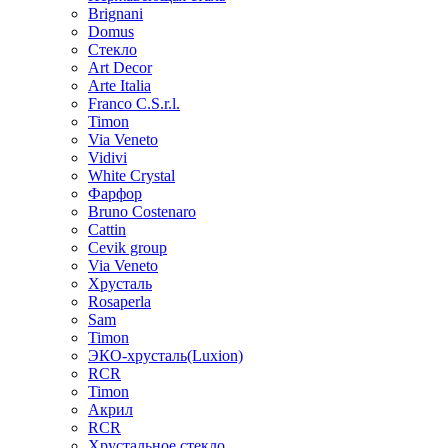
Brignani
Domus
Стекло
Art Decor
Arte Italia
Franco C.S.r.l.
Timon
Via Veneto
Vidivi
White Crystal
Фарфор
Bruno Costenaro
Cattin
Cevik group
Via Veneto
Хрусталь
Rosaperla
Sam
Timon
ЭКО-хрусталь(Luxion)
RCR
Timon
Акрил
RCR
Хрустальное стекло