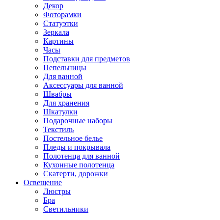
Декор
Фоторамки
Статуэтки
Зеркала
Картины
Часы
Подставки для предметов
Пепельницы
Для ванной
Аксессуары для ванной
Швабры
Для хранения
Шкатулки
Подарочные наборы
Текстиль
Постельное белье
Пледы и покрывала
Полотенца для ванной
Кухонные полотенца
Скатерти, дорожки
Освещение
Люстры
Бра
Светильники