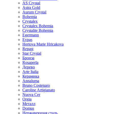
AS Crystal
Astra Gold
Aurum Crystal
Bohemia
Crystalex
Crystalex Bohemia
Crystalite Bohemia
Egermann
Evpas
Hertova Marie Hricakova
Repast
Star Crystal
Бронза
Rosaperla
Дерево
Arte Italia
Керамика
Annaluma
Bruno Costenaro
Caroline Artigianato
Nuova Cer
Orgia
Металл
Domus
Нержавеющая сталь