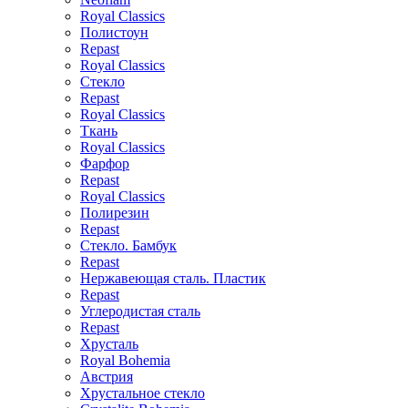
Royal Classics
Полистоун
Repast
Royal Classics
Стекло
Repast
Royal Classics
Ткань
Royal Classics
Фарфор
Repast
Royal Classics
Полирезин
Repast
Стекло. Бамбук
Repast
Нержавеющая сталь. Пластик
Repast
Углеродистая сталь
Repast
Хрусталь
Royal Bohemia
Австрия
Хрустальное стекло