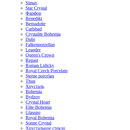
Simax
Star Crystal
Фарфор
Benedikt
Bernadotte
Carlsbad
Crystalite Bohemia
Dubi
Falkenporzellan
Leander
Queen's Crown
Repast
Roman Lidicky
Royal Czech Porcelain
Sterne porcelan
Thun
Хрусталь
Bohemia
Bydzov
Crystal Heart
Elite Bohemia
Glasspo
Royal Bohemia
Sonne Crystal
Хрустальное стекло