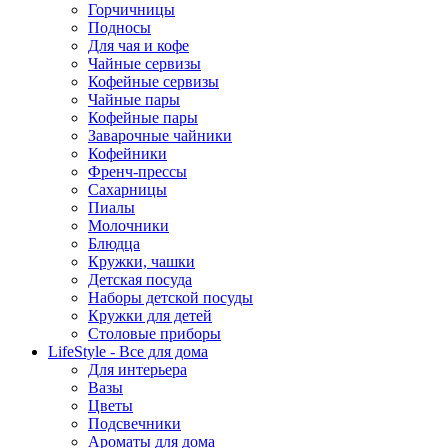
Горчичницы
Подносы
Для чая и кофе
Чайные сервизы
Кофейные сервизы
Чайные пары
Кофейные пары
Заварочные чайники
Кофейники
Френч-прессы
Сахарницы
Пиалы
Молочники
Блюдца
Кружки, чашки
Детская посуда
Наборы детской посуды
Кружки для детей
Столовые приборы
LifeStyle - Все для дома
Для интерьера
Вазы
Цветы
Подсвечники
Ароматы для дома