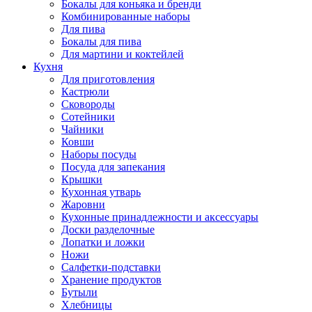
Бокалы для коньяка и бренди
Комбинированные наборы
Для пива
Бокалы для пива
Для мартини и коктейлей
Кухня
Для приготовления
Кастрюли
Сковороды
Сотейники
Чайники
Ковши
Наборы посуды
Посуда для запекания
Крышки
Кухонная утварь
Жаровни
Кухонные принадлежности и аксессуары
Доски разделочные
Лопатки и ложки
Ножи
Салфетки-подставки
Хранение продуктов
Бутыли
Хлебницы