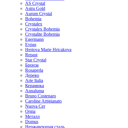
AS Crystal
Astra Gold
Aurum Crystal
Bohemia
Crystalex
Crystalex Bohemia
Crystalite Bohemia
Egermann
Evpas
Hertova Marie Hricakova
Repast
Star Crystal
Бронза
Rosaperla
Дерево
Arte Italia
Керамика
Annaluma
Bruno Costenaro
Caroline Artigianato
Nuova Cer
Orgia
Металл
Domus
Нержавеющая сталь