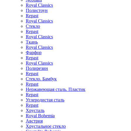
Royal Classics
Полистоун
Repast
Royal Classics
Стекло
Repast
Royal Classics
Ткань
Royal Classics
Фарфор
Repast
Royal Classics
Полирезин
Repast
Стекло. Бамбук
Repast
Нержавеющая сталь. Пластик
Repast
Углеродистая сталь
Repast
Хрусталь
Royal Bohemia
Австрия
Хрустальное стекло