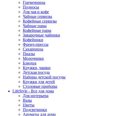
Горчичницы
Подносы
Для чая и кофе
Чайные сервизы
Кофейные сервизы
Чайные пары
Кофейные пары
Заварочные чайники
Кофейники
Френч-прессы
Сахарницы
Пиалы
Молочники
Блюдца
Кружки, чашки
Детская посуда
Наборы детской посуды
Кружки для детей
Столовые приборы
LifeStyle - Все для дома
Для интерьера
Вазы
Цветы
Подсвечники
Ароматы для дома