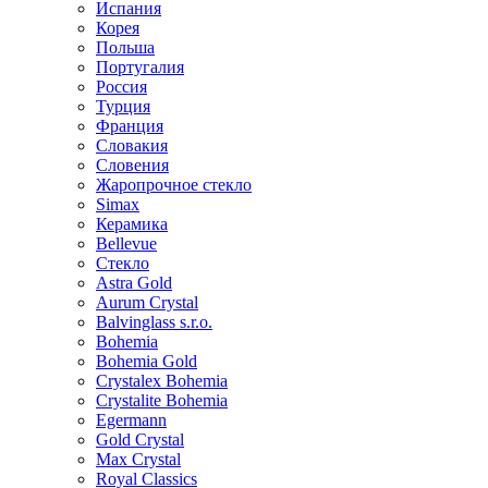
Испания
Корея
Польша
Португалия
Россия
Турция
Франция
Словакия
Словения
Жаропрочное стекло
Simax
Керамика
Bellevue
Стекло
Astra Gold
Aurum Crystal
Balvinglass s.r.o.
Bohemia
Bohemia Gold
Crystalex Bohemia
Crystalite Bohemia
Egermann
Gold Crystal
Max Crystal
Royal Classics