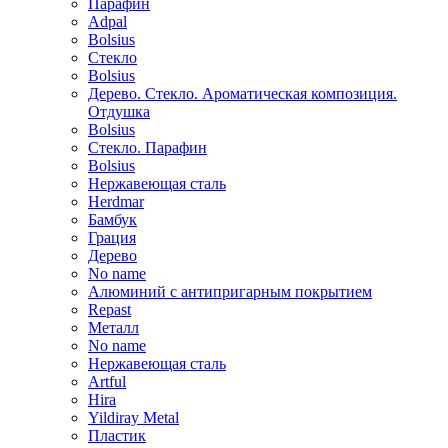
Парафин
Adpal
Bolsius
Стекло
Bolsius
Дерево. Стекло. Ароматическая композиция.
Отдушка
Bolsius
Стекло. Парафин
Bolsius
Нержавеющая сталь
Herdmar
Бамбук
Грация
Дерево
No name
Алюминий с антипригарным покрытием
Repast
Металл
No name
Нержавеющая сталь
Artful
Hira
Yildiray Metal
Пластик