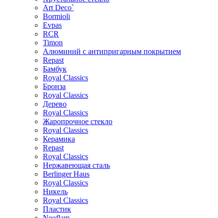
Art Deco`
Bormioli
Evpas
RCR
Timon
Алюминий с антипригарным покрытием
Repast
Бамбук
Royal Classics
Бронза
Royal Classics
Дерево
Royal Classics
Жаропрочное стекло
Royal Classics
Керамика
Repast
Royal Classics
Нержавеющая сталь
Berlinger Haus
Royal Classics
Никель
Royal Classics
Пластик
Neoflam