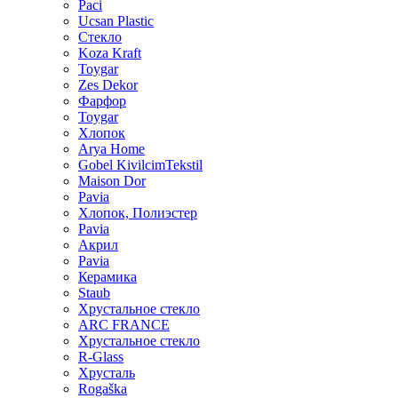
Paci
Ucsan Plastic
Стекло
Koza Kraft
Toygar
Zes Dekor
Фарфор
Toygar
Хлопок
Arya Home
Gobel KivilcimTekstil
Maison Dor
Pavia
Хлопок, Полиэстер
Pavia
Акрил
Pavia
Керамика
Staub
Хрустальное стекло
ARC FRANCE
Хрустальное стекло
R-Glass
Хрусталь
Rogaška