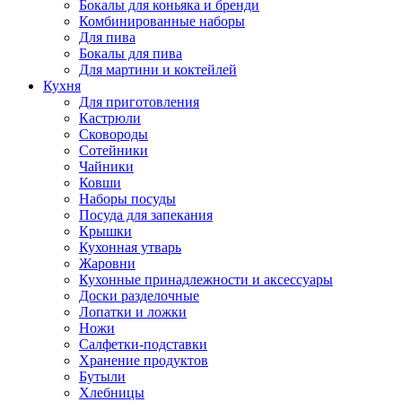
Бокалы для коньяка и бренди
Комбинированные наборы
Для пива
Бокалы для пива
Для мартини и коктейлей
Кухня
Для приготовления
Кастрюли
Сковороды
Сотейники
Чайники
Ковши
Наборы посуды
Посуда для запекания
Крышки
Кухонная утварь
Жаровни
Кухонные принадлежности и аксессуары
Доски разделочные
Лопатки и ложки
Ножи
Салфетки-подставки
Хранение продуктов
Бутыли
Хлебницы