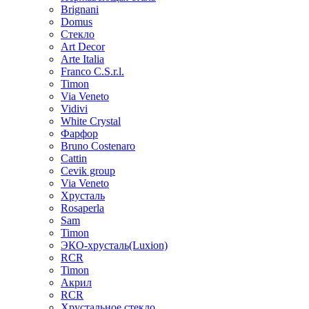
Brignani
Domus
Стекло
Art Decor
Arte Italia
Franco C.S.r.l.
Timon
Via Veneto
Vidivi
White Crystal
Фарфор
Bruno Costenaro
Cattin
Cevik group
Via Veneto
Хрусталь
Rosaperla
Sam
Timon
ЭКО-хрусталь(Luxion)
RCR
Timon
Акрил
RCR
Хрустальное стекло