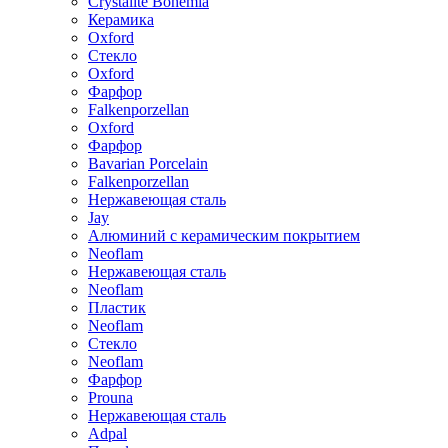
Crystalite Bohemia
Керамика
Oxford
Стекло
Oxford
Фарфор
Falkenporzellan
Oxford
Фарфор
Bavarian Porcelain
Falkenporzellan
Нержавеющая сталь
Jay
Алюминий с керамическим покрытием
Neoflam
Нержавеющая сталь
Neoflam
Пластик
Neoflam
Стекло
Neoflam
Фарфор
Prouna
Нержавеющая сталь
Adpal