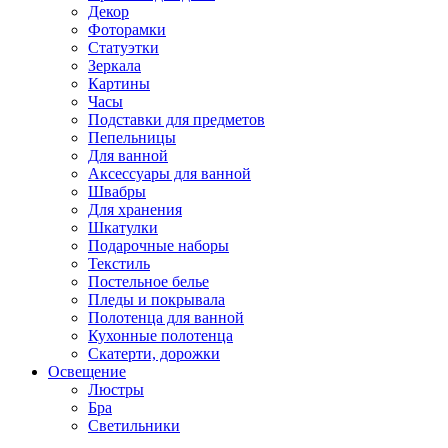
Декор
Фоторамки
Статуэтки
Зеркала
Картины
Часы
Подставки для предметов
Пепельницы
Для ванной
Аксессуары для ванной
Швабры
Для хранения
Шкатулки
Подарочные наборы
Текстиль
Постельное белье
Пледы и покрывала
Полотенца для ванной
Кухонные полотенца
Скатерти, дорожки
Освещение
Люстры
Бра
Светильники