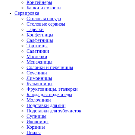
Контейнеры
Банки и емкости
Сервировка
Столовая посуда
Столовые сервизы
Тарелки
Конфетницы
Салфетницы
Тортницы
Салатники
Масленки
Менажницы
Солонки и перечницы
Соусники
Лимонницы
Бульонницы
Фруктовницы, этажерки
Блюда для подачи еды
Молочники
Подставки для яиц
Подставки для зубочисток
Супницы
Икорницы
Корзины
Пиалы