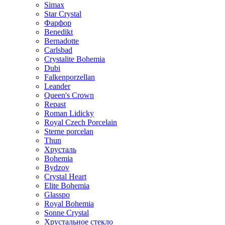
Simax
Star Crystal
Фарфор
Benedikt
Bernadotte
Carlsbad
Crystalite Bohemia
Dubi
Falkenporzellan
Leander
Queen's Crown
Repast
Roman Lidicky
Royal Czech Porcelain
Sterne porcelan
Thun
Хрусталь
Bohemia
Bydzov
Crystal Heart
Elite Bohemia
Glasspo
Royal Bohemia
Sonne Crystal
Хрустальное стекло