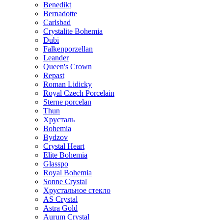
Benedikt
Bernadotte
Carlsbad
Crystalite Bohemia
Dubi
Falkenporzellan
Leander
Queen's Crown
Repast
Roman Lidicky
Royal Czech Porcelain
Sterne porcelan
Thun
Хрусталь
Bohemia
Bydzov
Crystal Heart
Elite Bohemia
Glasspo
Royal Bohemia
Sonne Crystal
Хрустальное стекло
AS Crystal
Astra Gold
Aurum Crystal