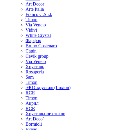
Art Decor
Arte Italia
Franco C.S.r.l.
Timon
Via Veneto
Vidivi
White Crystal
Фарфор
Bruno Costenaro
Cattin
Cevik group
Via Veneto
Хрусталь
Rosaperla
Sam
Timon
ЭКО-хрусталь(Luxion)
RCR
Timon
Акрил
RCR
Хрустальное стекло
Art Deco`
Bormioli
Evpas