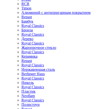
RCR
Timon
Алюминий с антипригарным покрытием
Repast
Бамбук
Royal Classics
Бронза
Royal Classics
Дерево
Royal Classics
Жаропрочное стекло
Royal Classics
Керамика
Repast
Royal Classics
Нержавеющая сталь
Berlinger Haus
Royal Classics
Никель
Royal Classics
Пластик
Neoflam
Royal Classics
Полистоун
Repast