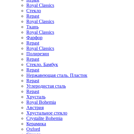
Royal Classics
Стекло
Repast
Royal Classics
Ткань
Royal Classics
Фарфор
Repast
Royal Classics
Полирезин
Repast
Стекло. Бамбук
Repast
Нержавеющая сталь. Пластик
Repast
Углеродистая сталь
Repast
Хрусталь
Royal Bohemia
Австрия
Хрустальное стекло
Crystalite Bohemia
Керамика
Oxford