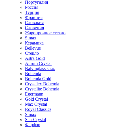
Португалия
Россия
Турция
Франция
Словакия
Словения
Жаропрочное стекло
Simax
Керамика
Bellevue
Стекло
Astra Gold
Aurum Crystal
Balvinglass s.r.o.
Bohemia
Bohemia Gold
Crystalex Bohemia
Crystalite Bohemia
Egermann
Gold Crystal
Max Crystal
Royal Classics
Simax
Star Crystal
Фарфор