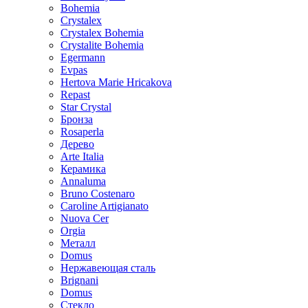
Bohemia
Crystalex
Crystalex Bohemia
Crystalite Bohemia
Egermann
Evpas
Hertova Marie Hricakova
Repast
Star Crystal
Бронза
Rosaperla
Дерево
Arte Italia
Керамика
Annaluma
Bruno Costenaro
Caroline Artigianato
Nuova Cer
Orgia
Металл
Domus
Нержавеющая сталь
Brignani
Domus
Стекло