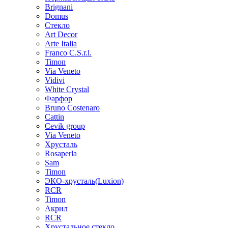
Brignani
Domus
Стекло
Art Decor
Arte Italia
Franco C.S.r.l.
Timon
Via Veneto
Vidivi
White Crystal
Фарфор
Bruno Costenaro
Cattin
Cevik group
Via Veneto
Хрусталь
Rosaperla
Sam
Timon
ЭКО-хрусталь(Luxion)
RCR
Timon
Акрил
RCR
Хрустальное стекло