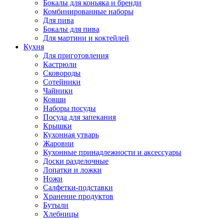
Бокалы для коньяка и бренди
Комбинированные наборы
Для пива
Бокалы для пива
Для мартини и коктейлей
Кухня
Для приготовления
Кастрюли
Сковороды
Сотейники
Чайники
Ковши
Наборы посуды
Посуда для запекания
Крышки
Кухонная утварь
Жаровни
Кухонные принадлежности и аксессуары
Доски разделочные
Лопатки и ложки
Ножи
Салфетки-подставки
Хранение продуктов
Бутыли
Хлебницы