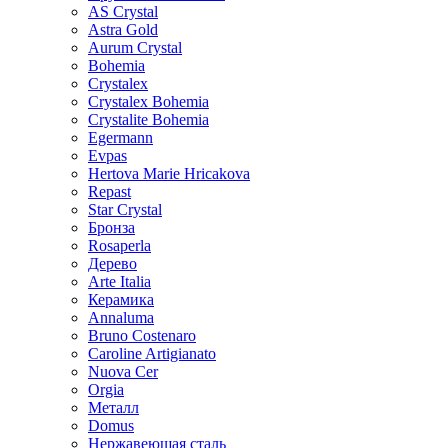
AS Crystal
Astra Gold
Aurum Crystal
Bohemia
Crystalex
Crystalex Bohemia
Crystalite Bohemia
Egermann
Evpas
Hertova Marie Hricakova
Repast
Star Crystal
Бронза
Rosaperla
Дерево
Arte Italia
Керамика
Annaluma
Bruno Costenaro
Caroline Artigianato
Nuova Cer
Orgia
Металл
Domus
Нержавеющая сталь