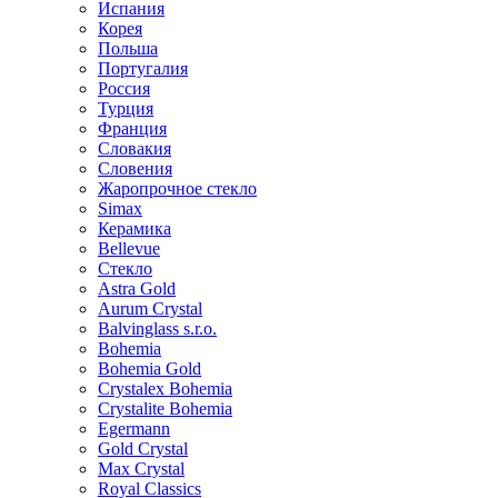
Испания
Корея
Польша
Португалия
Россия
Турция
Франция
Словакия
Словения
Жаропрочное стекло
Simax
Керамика
Bellevue
Стекло
Astra Gold
Aurum Crystal
Balvinglass s.r.o.
Bohemia
Bohemia Gold
Crystalex Bohemia
Crystalite Bohemia
Egermann
Gold Crystal
Max Crystal
Royal Classics