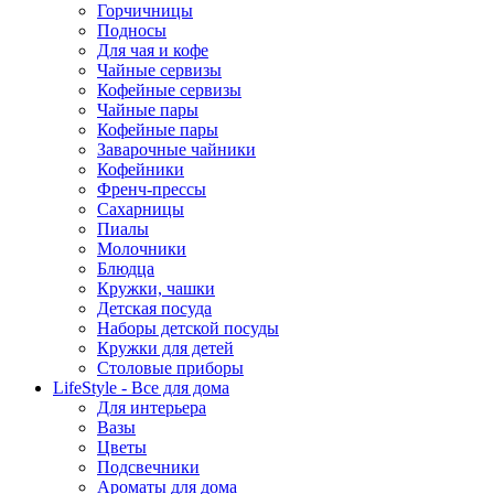
Горчичницы
Подносы
Для чая и кофе
Чайные сервизы
Кофейные сервизы
Чайные пары
Кофейные пары
Заварочные чайники
Кофейники
Френч-прессы
Сахарницы
Пиалы
Молочники
Блюдца
Кружки, чашки
Детская посуда
Наборы детской посуды
Кружки для детей
Столовые приборы
LifeStyle - Все для дома
Для интерьера
Вазы
Цветы
Подсвечники
Ароматы для дома