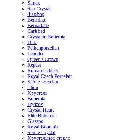
Simax
Star Crystal
Фарфор
Benedikt
Bernadotte
Carlsbad
Crystalite Bohemia
Dubi
Falkenporzellan
Leander
Queen's Crown
Repast
Roman Lidicky
Royal Czech Porcelain
Sterne porcelan
Thun
Хрусталь
Bohemia
Bydzov
Crystal Heart
Elite Bohemia
Glasspo
Royal Bohemia
Sonne Crystal
Хрустальное стекло