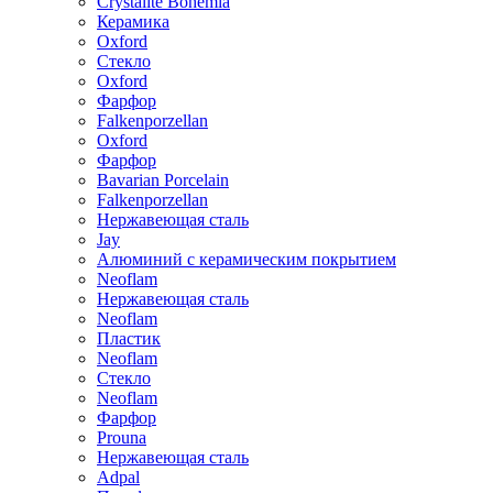
Crystalite Bohemia
Керамика
Oxford
Стекло
Oxford
Фарфор
Falkenporzellan
Oxford
Фарфор
Bavarian Porcelain
Falkenporzellan
Нержавеющая сталь
Jay
Алюминий с керамическим покрытием
Neoflam
Нержавеющая сталь
Neoflam
Пластик
Neoflam
Стекло
Neoflam
Фарфор
Prouna
Нержавеющая сталь
Adpal