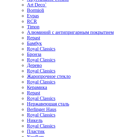
Art Deco`
Bormioli
Evpas
RCR
Timon
Алюминий с антипригарным покрытием
Repast
Бамбук
Royal Classics
Бронза
Royal Classics
Дерево
Royal Classics
Жаропрочное стекло
Royal Classics
Керамика
Repast
Royal Classics
Нержавеющая сталь
Berlinger Haus
Royal Classics
Никель
Royal Classics
Пластик
Neoflam