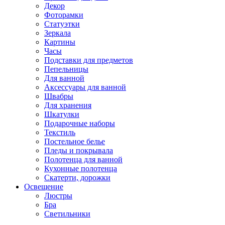
Декор
Фоторамки
Статуэтки
Зеркала
Картины
Часы
Подставки для предметов
Пепельницы
Для ванной
Аксессуары для ванной
Швабры
Для хранения
Шкатулки
Подарочные наборы
Текстиль
Постельное белье
Пледы и покрывала
Полотенца для ванной
Кухонные полотенца
Скатерти, дорожки
Освещение
Люстры
Бра
Светильники