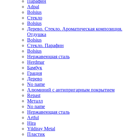
Парафин
Adpal
Bolsius
Стекло
Bolsius
Дерево. Стекло. Ароматическая композиция.
Отдушка
Bolsius
Стекло. Парафин
Bolsius
Нержавеющая сталь
Herdmar
Бамбук
Грация
Дерево
No name
Алюминий с антипригарным покрытием
Repast
Металл
No name
Нержавеющая сталь
Artful
Hira
Yildiray Metal
Пластик