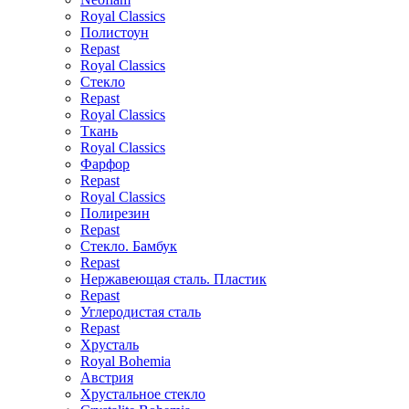
Royal Classics
Полистоун
Repast
Royal Classics
Стекло
Repast
Royal Classics
Ткань
Royal Classics
Фарфор
Repast
Royal Classics
Полирезин
Repast
Стекло. Бамбук
Repast
Нержавеющая сталь. Пластик
Repast
Углеродистая сталь
Repast
Хрусталь
Royal Bohemia
Австрия
Хрустальное стекло