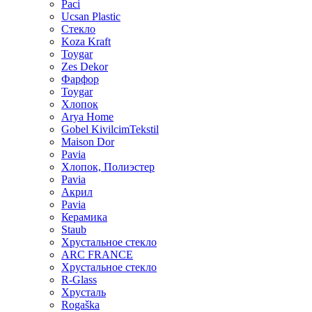
Paci
Ucsan Plastic
Стекло
Koza Kraft
Toygar
Zes Dekor
Фарфор
Toygar
Хлопок
Arya Home
Gobel KivilcimTekstil
Maison Dor
Pavia
Хлопок, Полиэстер
Pavia
Акрил
Pavia
Керамика
Staub
Хрустальное стекло
ARC FRANCE
Хрустальное стекло
R-Glass
Хрусталь
Rogaška