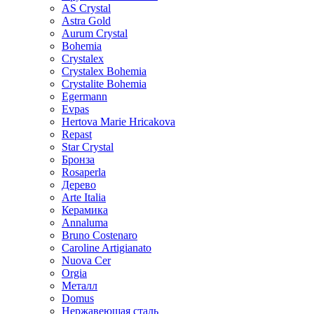
AS Crystal
Astra Gold
Aurum Crystal
Bohemia
Crystalex
Crystalex Bohemia
Crystalite Bohemia
Egermann
Evpas
Hertova Marie Hricakova
Repast
Star Crystal
Бронза
Rosaperla
Дерево
Arte Italia
Керамика
Annaluma
Bruno Costenaro
Caroline Artigianato
Nuova Cer
Orgia
Металл
Domus
Нержавеющая сталь