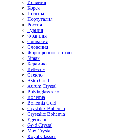
Испания
Корея
Польша
Португалия
Россия
Турция
Франция
Словакия
Словения
Жаропрочное стекло
Simax
Керамика
Bellevue
Стекло
Astra Gold
Aurum Crystal
Balvinglass s.r.o.
Bohemia
Bohemia Gold
Crystalex Bohemia
Crystalite Bohemia
Egermann
Gold Crystal
Max Crystal
Royal Classics