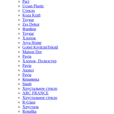
Paci
Ucsan Plastic
Стекло
Koza Kraft
Toygar
Zes Dekor
Фарфор
Toygar
Хлопок
Arya Home
Gobel KivilcimTekstil
Maison Dor
Pavia
Хлопок, Полиэстер
Pavia
Акрил
Pavia
Керамика
Staub
Хрустальное стекло
ARC FRANCE
Хрустальное стекло
R-Glass
Хрусталь
Rogaška