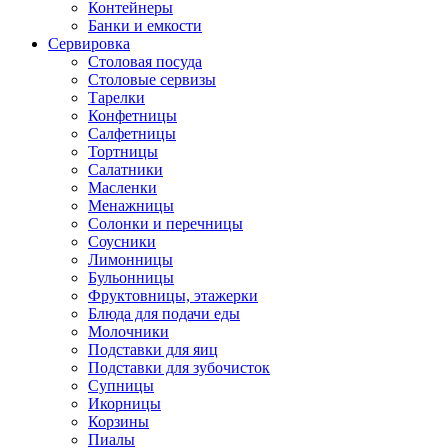
Контейнеры
Банки и емкости
Сервировка
Столовая посуда
Столовые сервизы
Тарелки
Конфетницы
Салфетницы
Тортницы
Салатники
Масленки
Менажницы
Солонки и перечницы
Соусники
Лимонницы
Бульонницы
Фруктовницы, этажерки
Блюда для подачи еды
Молочники
Подставки для яиц
Подставки для зубочисток
Супницы
Икорницы
Корзины
Пиалы