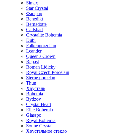
Simax
Star Crystal
Фарфор
Benedikt
Bernadotte
Carlsbad
Crystalite Bohemia
Dubi
Falkenporzellan
Leander
Queen's Crown
Repast
Roman Lidicky
Royal Czech Porcelain
Sterne porcelan
Thun
Хрусталь
Bohemia
Bydzov
Crystal Heart
Elite Bohemia
Glasspo
Royal Bohemia
Sonne Crystal
Хрустальное стекло