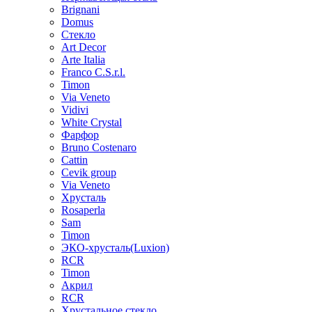
Brignani
Domus
Стекло
Art Decor
Arte Italia
Franco C.S.r.l.
Timon
Via Veneto
Vidivi
White Crystal
Фарфор
Bruno Costenaro
Cattin
Cevik group
Via Veneto
Хрусталь
Rosaperla
Sam
Timon
ЭКО-хрусталь(Luxion)
RCR
Timon
Акрил
RCR
Хрустальное стекло