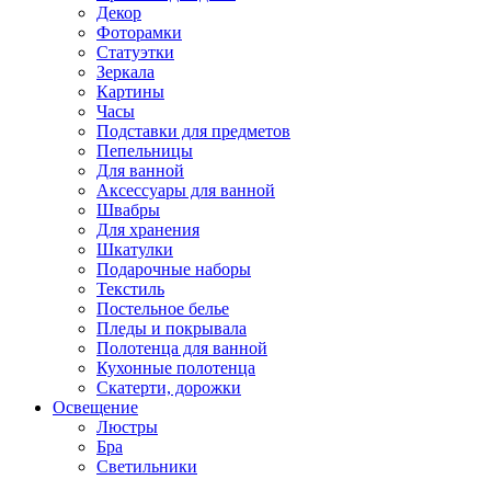
Декор
Фоторамки
Статуэтки
Зеркала
Картины
Часы
Подставки для предметов
Пепельницы
Для ванной
Аксессуары для ванной
Швабры
Для хранения
Шкатулки
Подарочные наборы
Текстиль
Постельное белье
Пледы и покрывала
Полотенца для ванной
Кухонные полотенца
Скатерти, дорожки
Освещение
Люстры
Бра
Светильники