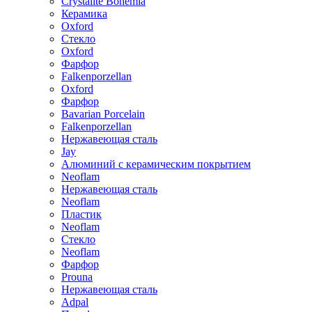
Crystalite Bohemia
Керамика
Oxford
Стекло
Oxford
Фарфор
Falkenporzellan
Oxford
Фарфор
Bavarian Porcelain
Falkenporzellan
Нержавеющая сталь
Jay
Алюминий с керамическим покрытием
Neoflam
Нержавеющая сталь
Neoflam
Пластик
Neoflam
Стекло
Neoflam
Фарфор
Prouna
Нержавеющая сталь
Adpal