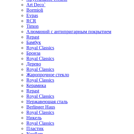
Art Deco`
Bormioli
Evpas
RCR
Timon
Алюминий с антипригарным покрытием
Repast
Бамбук
Royal Classics
Бронза
Royal Classics
Дерево
Royal Classics
Жаропрочное стекло
Royal Classics
Керамика
Repast
Royal Classics
Нержавеющая сталь
Berlinger Haus
Royal Classics
Никель
Royal Classics
Пластик
Neoflam