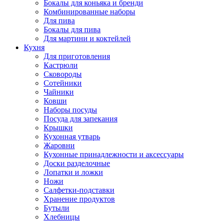
Бокалы для коньяка и бренди
Комбинированные наборы
Для пива
Бокалы для пива
Для мартини и коктейлей
Кухня
Для приготовления
Кастрюли
Сковороды
Сотейники
Чайники
Ковши
Наборы посуды
Посуда для запекания
Крышки
Кухонная утварь
Жаровни
Кухонные принадлежности и аксессуары
Доски разделочные
Лопатки и ложки
Ножи
Салфетки-подставки
Хранение продуктов
Бутыли
Хлебницы