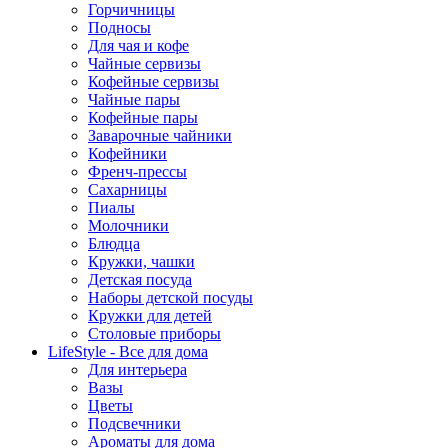
Горчичницы
Подносы
Для чая и кофе
Чайные сервизы
Кофейные сервизы
Чайные пары
Кофейные пары
Заварочные чайники
Кофейники
Френч-прессы
Сахарницы
Пиалы
Молочники
Блюдца
Кружки, чашки
Детская посуда
Наборы детской посуды
Кружки для детей
Столовые приборы
LifeStyle - Все для дома
Для интерьера
Вазы
Цветы
Подсвечники
Ароматы для дома