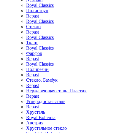
Royal Classics
Полистоун
Repast
Royal Classics
Стекло
Repast
Royal Classics
Ткань
Royal Classics
Фарфор
Repast
Royal Classics
Полирезин
Repast
Стекло. Бамбук
Repast
Нержавеющая сталь. Пластик
Repast
Углеродистая сталь
Repast
Хрусталь
Royal Bohemia
Австрия
Хрустальное стекло