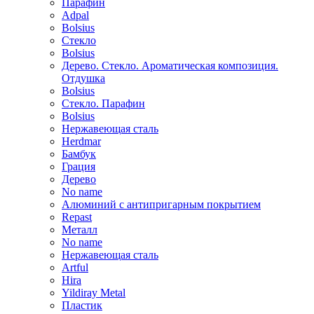
Парафин
Adpal
Bolsius
Стекло
Bolsius
Дерево. Стекло. Ароматическая композиция.
Отдушка
Bolsius
Стекло. Парафин
Bolsius
Нержавеющая сталь
Herdmar
Бамбук
Грация
Дерево
No name
Алюминий с антипригарным покрытием
Repast
Металл
No name
Нержавеющая сталь
Artful
Hira
Yildiray Metal
Пластик