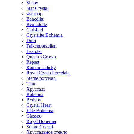
Simax
Star Crystal
Фарфор
Benedikt
Bernadotte
Carlsbad
Crystalite Bohemia
Dubi
Falkenporzellan
Leander
Queen's Crown
Repast
Roman Lidicky
Royal Czech Porcelain
Sterne porcelan
Thun
Хрусталь
Bohemia
Bydzov
Crystal Heart
Elite Bohemia
Glasspo
Royal Bohemia
Sonne Crystal
Хрустальное стекло