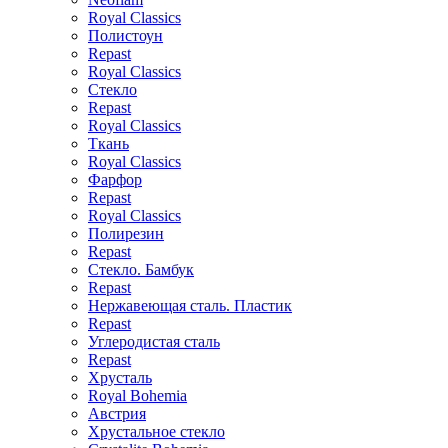
Royal Classics
Полистоун
Repast
Royal Classics
Стекло
Repast
Royal Classics
Ткань
Royal Classics
Фарфор
Repast
Royal Classics
Полирезин
Repast
Стекло. Бамбук
Repast
Нержавеющая сталь. Пластик
Repast
Углеродистая сталь
Repast
Хрусталь
Royal Bohemia
Австрия
Хрустальное стекло