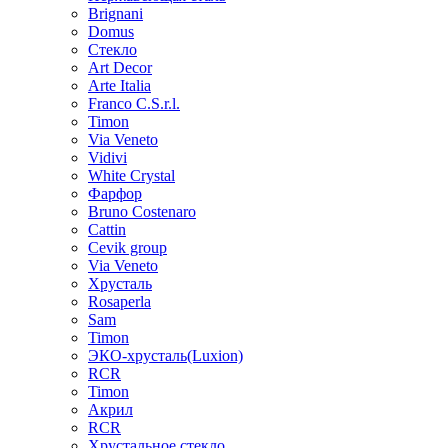
Brignani
Domus
Стекло
Art Decor
Arte Italia
Franco C.S.r.l.
Timon
Via Veneto
Vidivi
White Crystal
Фарфор
Bruno Costenaro
Cattin
Cevik group
Via Veneto
Хрусталь
Rosaperla
Sam
Timon
ЭКО-хрусталь(Luxion)
RCR
Timon
Акрил
RCR
Хрустальное стекло