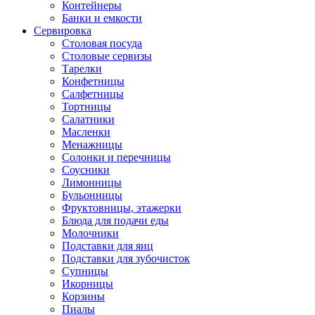
Контейнеры
Банки и емкости
Сервировка
Столовая посуда
Столовые сервизы
Тарелки
Конфетницы
Салфетницы
Тортницы
Салатники
Масленки
Менажницы
Солонки и перечницы
Соусники
Лимонницы
Бульонницы
Фруктовницы, этажерки
Блюда для подачи еды
Молочники
Подставки для яиц
Подставки для зубочисток
Супницы
Икорницы
Корзины
Пиалы