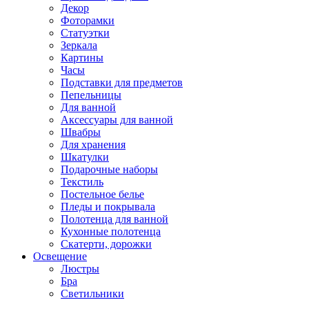
Декор
Фоторамки
Статуэтки
Зеркала
Картины
Часы
Подставки для предметов
Пепельницы
Для ванной
Аксессуары для ванной
Швабры
Для хранения
Шкатулки
Подарочные наборы
Текстиль
Постельное белье
Пледы и покрывала
Полотенца для ванной
Кухонные полотенца
Скатерти, дорожки
Освещение
Люстры
Бра
Светильники