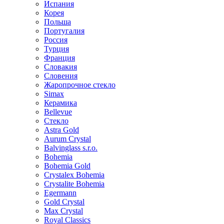
Испания
Корея
Польша
Португалия
Россия
Турция
Франция
Словакия
Словения
Жаропрочное стекло
Simax
Керамика
Bellevue
Стекло
Astra Gold
Aurum Crystal
Balvinglass s.r.o.
Bohemia
Bohemia Gold
Crystalex Bohemia
Crystalite Bohemia
Egermann
Gold Crystal
Max Crystal
Royal Classics