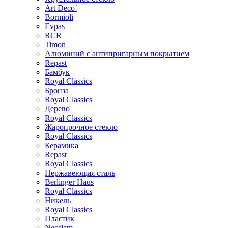
Art Deco`
Bormioli
Evpas
RCR
Timon
Алюминий с антипригарным покрытием
Repast
Бамбук
Royal Classics
Бронза
Royal Classics
Дерево
Royal Classics
Жаропрочное стекло
Royal Classics
Керамика
Repast
Royal Classics
Нержавеющая сталь
Berlinger Haus
Royal Classics
Никель
Royal Classics
Пластик
Neoflam