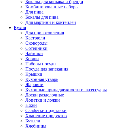
Бокалы для коньяка и бренди
Комбинированные наборы
Для пива
Бокалы для пива
Для мартини и коктейлей
Кухня
Для приготовления
Кастрюли
Сковороды
Сотейники
Чайники
Ковши
Наборы посуды
Посуда для запекания
Крышки
Кухонная утварь
Жаровни
Кухонные принадлежности и аксессуары
Доски разделочные
Лопатки и ложки
Ножи
Салфетки-подставки
Хранение продуктов
Бутыли
Хлебницы