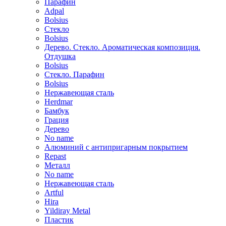
Парафин
Adpal
Bolsius
Стекло
Bolsius
Дерево. Стекло. Ароматическая композиция.
Отдушка
Bolsius
Стекло. Парафин
Bolsius
Нержавеющая сталь
Herdmar
Бамбук
Грация
Дерево
No name
Алюминий с антипригарным покрытием
Repast
Металл
No name
Нержавеющая сталь
Artful
Hira
Yildiray Metal
Пластик