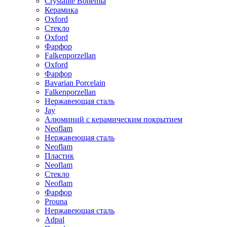
Crystalite Bohemia
Керамика
Oxford
Стекло
Oxford
Фарфор
Falkenporzellan
Oxford
Фарфор
Bavarian Porcelain
Falkenporzellan
Нержавеющая сталь
Jay
Алюминий с керамическим покрытием
Neoflam
Нержавеющая сталь
Neoflam
Пластик
Neoflam
Стекло
Neoflam
Фарфор
Prouna
Нержавеющая сталь
Adpal