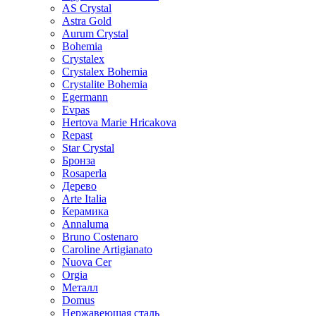
AS Crystal
Astra Gold
Aurum Crystal
Bohemia
Crystalex
Crystalex Bohemia
Crystalite Bohemia
Egermann
Evpas
Hertova Marie Hricakova
Repast
Star Crystal
Бронза
Rosaperla
Дерево
Arte Italia
Керамика
Annaluma
Bruno Costenaro
Caroline Artigianato
Nuova Cer
Orgia
Металл
Domus
Нержавеющая сталь