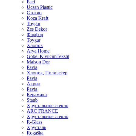
Paci
Ucsan Plastic
Стекло
Koza Kraft
Toygar
Zes Dekor
Фарфор
Toygar
Хлопок
Arya Home
Gobel KivilcimTekstil
Maison Dor
Pavia
Хлопок, Полиэстер
Pavia
Акрил
Pavia
Керамика
Staub
Хрустальное стекло
ARC FRANCE
Хрустальное стекло
R-Glass
Хрусталь
Rogaška