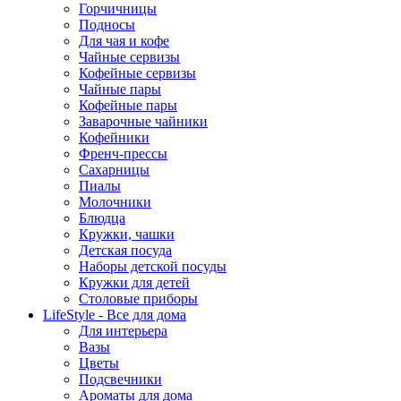
Горчичницы
Подносы
Для чая и кофе
Чайные сервизы
Кофейные сервизы
Чайные пары
Кофейные пары
Заварочные чайники
Кофейники
Френч-прессы
Сахарницы
Пиалы
Молочники
Блюдца
Кружки, чашки
Детская посуда
Наборы детской посуды
Кружки для детей
Столовые приборы
LifeStyle - Все для дома
Для интерьера
Вазы
Цветы
Подсвечники
Ароматы для дома