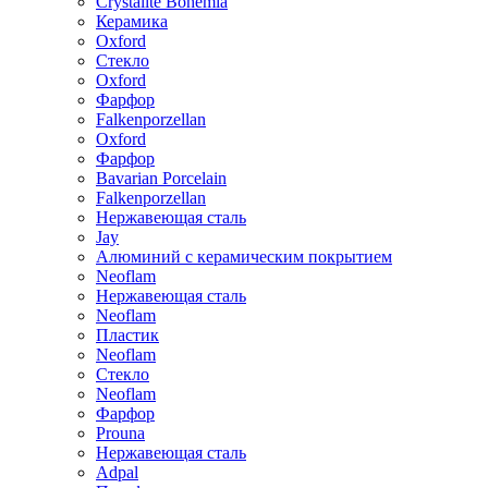
Crystalite Bohemia
Керамика
Oxford
Стекло
Oxford
Фарфор
Falkenporzellan
Oxford
Фарфор
Bavarian Porcelain
Falkenporzellan
Нержавеющая сталь
Jay
Алюминий с керамическим покрытием
Neoflam
Нержавеющая сталь
Neoflam
Пластик
Neoflam
Стекло
Neoflam
Фарфор
Prouna
Нержавеющая сталь
Adpal