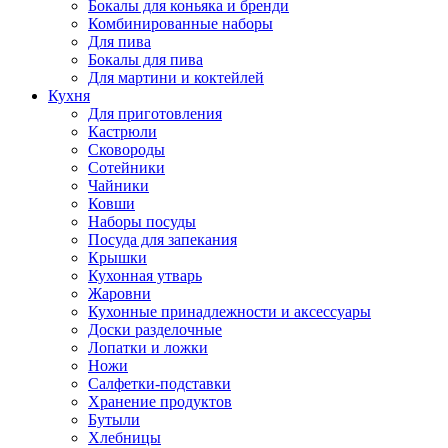
Бокалы для коньяка и бренди
Комбинированные наборы
Для пива
Бокалы для пива
Для мартини и коктейлей
Кухня
Для приготовления
Кастрюли
Сковороды
Сотейники
Чайники
Ковши
Наборы посуды
Посуда для запекания
Крышки
Кухонная утварь
Жаровни
Кухонные принадлежности и аксессуары
Доски разделочные
Лопатки и ложки
Ножи
Салфетки-подставки
Хранение продуктов
Бутыли
Хлебницы