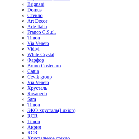
Brignani
Domus
Стекло
Art Decor
Arte Italia
Franco C.S.r.l.
Timon
Via Veneto
Vidivi
White Crystal
Фарфор
Bruno Costenaro
Cattin
Cevik group
Via Veneto
Хрусталь
Rosaperla
Sam
Timon
ЭКО-хрусталь(Luxion)
RCR
Timon
Акрил
RCR
Хрустальное стекло