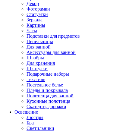
Декор
Фоторамки
Статуэтки
Зеркала
Картины
Часы
Подставки для предметов
Пепельницы
Для ванной
Аксессуары для ванной
Швабры
Для хранения
Шкатулки
Подарочные наборы
Текстиль
Постельное белье
Пледы и покрывала
Полотенца для ванной
Кухонные полотенца
Скатерти, дорожки
Освещение
Люстры
Бра
Светильники