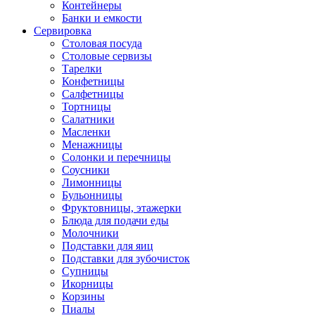
Контейнеры
Банки и емкости
Сервировка
Столовая посуда
Столовые сервизы
Тарелки
Конфетницы
Салфетницы
Тортницы
Салатники
Масленки
Менажницы
Солонки и перечницы
Соусники
Лимонницы
Бульонницы
Фруктовницы, этажерки
Блюда для подачи еды
Молочники
Подставки для яиц
Подставки для зубочисток
Супницы
Икорницы
Корзины
Пиалы