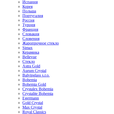
Испания
Корея
Польша
Португалия
Россия
Турция
Франция
Словакия
Словения
Жаропрочное стекло
Simax
Керамика
Bellevue
Стекло
Astra Gold
Aurum Crystal
Balvinglass s.r.o.
Bohemia
Bohemia Gold
Crystalex Bohemia
Crystalite Bohemia
Egermann
Gold Crystal
Max Crystal
Royal Classics