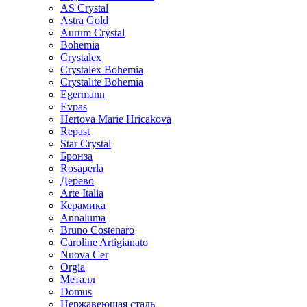
AS Crystal
Astra Gold
Aurum Crystal
Bohemia
Crystalex
Crystalex Bohemia
Crystalite Bohemia
Egermann
Evpas
Hertova Marie Hricakova
Repast
Star Crystal
Бронза
Rosaperla
Дерево
Arte Italia
Керамика
Annaluma
Bruno Costenaro
Caroline Artigianato
Nuova Cer
Orgia
Металл
Domus
Нержавеющая сталь