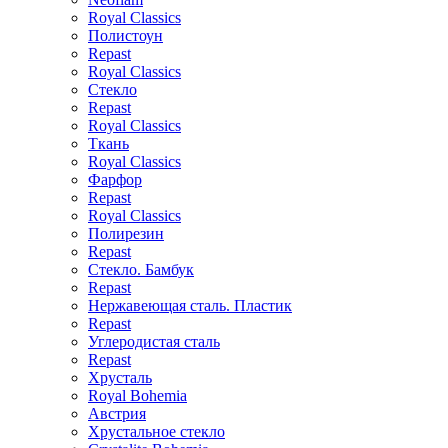
Royal Classics
Полистоун
Repast
Royal Classics
Стекло
Repast
Royal Classics
Ткань
Royal Classics
Фарфор
Repast
Royal Classics
Полирезин
Repast
Стекло. Бамбук
Repast
Нержавеющая сталь. Пластик
Repast
Углеродистая сталь
Repast
Хрусталь
Royal Bohemia
Австрия
Хрустальное стекло