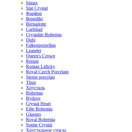
Simax
Star Crystal
Фарфор
Benedikt
Bernadotte
Carlsbad
Crystalite Bohemia
Dubi
Falkenporzellan
Leander
Queen's Crown
Repast
Roman Lidicky
Royal Czech Porcelain
Sterne porcelan
Thun
Хрусталь
Bohemia
Bydzov
Crystal Heart
Elite Bohemia
Glasspo
Royal Bohemia
Sonne Crystal
Хрустальное стекло