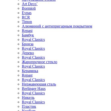
Art Deco`
Bormioli
Evpas
RCR
Timon
Алюминий с антипригарным покрытием
Repast
Бамбук
Royal Classics
Бронза
Royal Classics
Дерево
Royal Classics
Жаропрочное стекло
Royal Classics
Керамика
Repast
Royal Classics
Нержавеющая сталь
Berlinger Haus
Royal Classics
Никель
Royal Classics
Пластик
Neoflam