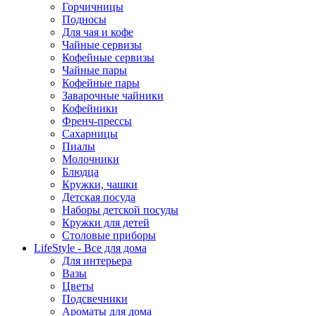
Горчичницы
Подносы
Для чая и кофе
Чайные сервизы
Кофейные сервизы
Чайные пары
Кофейные пары
Заварочные чайники
Кофейники
Френч-прессы
Сахарницы
Пиалы
Молочники
Блюдца
Кружки, чашки
Детская посуда
Наборы детской посуды
Кружки для детей
Столовые приборы
LifeStyle - Все для дома
Для интерьера
Вазы
Цветы
Подсвечники
Ароматы для дома