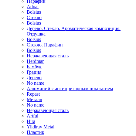
Парафин
Adpal
Bolsius
Стекло
Bolsius
Дерево. Стекло. Ароматическая композиция.
Отдушка
Bolsius
Стекло. Парафин
Bolsius
Нержавеющая сталь
Herdmar
Бамбук
Грация
Дерево
No name
Алюминий с антипригарным покрытием
Repast
Металл
No name
Нержавеющая сталь
Artful
Hira
Yildiray Metal
Пластик