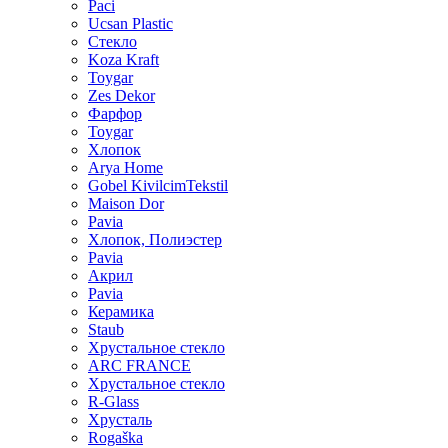
Paci
Ucsan Plastic
Стекло
Koza Kraft
Toygar
Zes Dekor
Фарфор
Toygar
Хлопок
Arya Home
Gobel KivilcimTekstil
Maison Dor
Pavia
Хлопок, Полиэстер
Pavia
Акрил
Pavia
Керамика
Staub
Хрустальное стекло
ARC FRANCE
Хрустальное стекло
R-Glass
Хрусталь
Rogaška