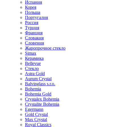
Испания
Корея
Польша
Португалия
Россия
Турция
Франция
Словакия
Словения
Жаропрочное стекло
Simax
Керамика
Bellevue
Стекло
Astra Gold
Aurum Crystal
Balvinglass s.r.o.
Bohemia
Bohemia Gold
Crystalex Bohemia
Crystalite Bohemia
Egermann
Gold Crystal
Max Crystal
Royal Classics