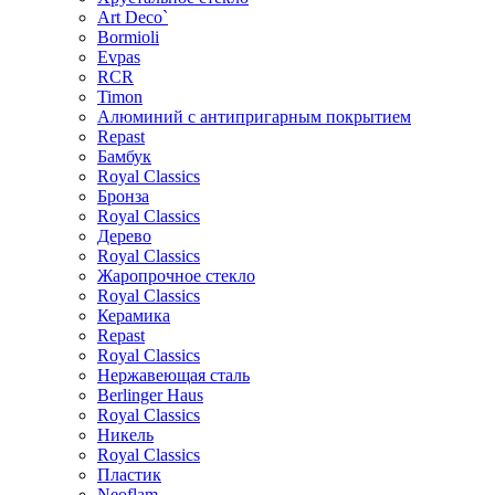
Art Deco`
Bormioli
Evpas
RCR
Timon
Алюминий с антипригарным покрытием
Repast
Бамбук
Royal Classics
Бронза
Royal Classics
Дерево
Royal Classics
Жаропрочное стекло
Royal Classics
Керамика
Repast
Royal Classics
Нержавеющая сталь
Berlinger Haus
Royal Classics
Никель
Royal Classics
Пластик
Neoflam