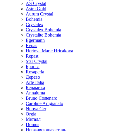
AS Crystal
Astra Gold
Aurum Crystal
Bohemia
Crystalex
Crystalex Bohemia
Crystalite Bohemia
Egermann
Evpas
Hertova Marie Hricakova
Repast
Star Crystal
Бронза
Rosaperla
Дерево
Arte Italia
Керамика
Annaluma
Bruno Costenaro
Caroline Artigianato
Nuova Cer
Orgia
Металл
Domus
Нержавеющая сталь