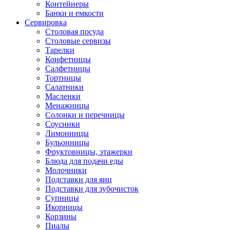
Контейнеры
Банки и емкости
Сервировка
Столовая посуда
Столовые сервизы
Тарелки
Конфетницы
Салфетницы
Тортницы
Салатники
Масленки
Менажницы
Солонки и перечницы
Соусники
Лимонницы
Бульонницы
Фруктовницы, этажерки
Блюда для подачи еды
Молочники
Подставки для яиц
Подставки для зубочисток
Супницы
Икорницы
Корзины
Пиалы