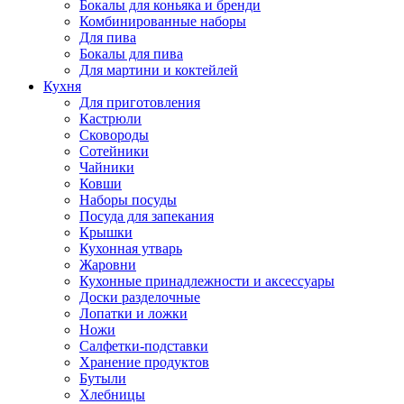
Бокалы для коньяка и бренди
Комбинированные наборы
Для пива
Бокалы для пива
Для мартини и коктейлей
Кухня
Для приготовления
Кастрюли
Сковороды
Сотейники
Чайники
Ковши
Наборы посуды
Посуда для запекания
Крышки
Кухонная утварь
Жаровни
Кухонные принадлежности и аксессуары
Доски разделочные
Лопатки и ложки
Ножи
Салфетки-подставки
Хранение продуктов
Бутыли
Хлебницы