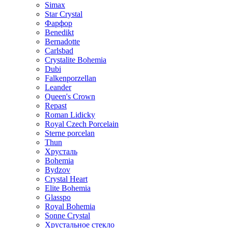
Simax
Star Crystal
Фарфор
Benedikt
Bernadotte
Carlsbad
Crystalite Bohemia
Dubi
Falkenporzellan
Leander
Queen's Crown
Repast
Roman Lidicky
Royal Czech Porcelain
Sterne porcelan
Thun
Хрусталь
Bohemia
Bydzov
Crystal Heart
Elite Bohemia
Glasspo
Royal Bohemia
Sonne Crystal
Хрустальное стекло