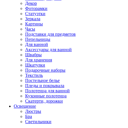
Декор
Фоторамки
Статуэтки
Зеркала
Картины
Часы
Подставки для предметов
Пепельницы
Для ванной
Аксессуары для ванной
Швабры
Для хранения
Шкатулки
Подарочные наборы
Текстиль
Постельное белье
Пледы и покрывала
Полотенца для ванной
Кухонные полотенца
Скатерти, дорожки
Освещение
Люстры
Бра
Светильники