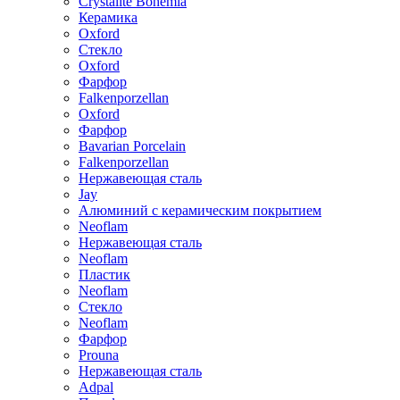
Crystalite Bohemia
Керамика
Oxford
Стекло
Oxford
Фарфор
Falkenporzellan
Oxford
Фарфор
Bavarian Porcelain
Falkenporzellan
Нержавеющая сталь
Jay
Алюминий с керамическим покрытием
Neoflam
Нержавеющая сталь
Neoflam
Пластик
Neoflam
Стекло
Neoflam
Фарфор
Prouna
Нержавеющая сталь
Adpal