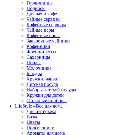
Горчичницы
Подносы
Для чая и кофе
Чайные сервизы
Кофейные сервизы
Чайные пары
Кофейные пары
Заварочные чайники
Кофейники
Френч-прессы
Сахарницы
Пиалы
Молочники
Блюдца
Кружки, чашки
Детская посуда
Наборы детской посуды
Кружки для детей
Столовые приборы
LifeStyle - Все для дома
Для интерьера
Вазы
Цветы
Подсвечники
Ароматы для дома