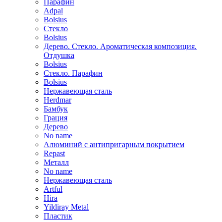
Парафин
Adpal
Bolsius
Стекло
Bolsius
Дерево. Стекло. Ароматическая композиция.
Отдушка
Bolsius
Стекло. Парафин
Bolsius
Нержавеющая сталь
Herdmar
Бамбук
Грация
Дерево
No name
Алюминий с антипригарным покрытием
Repast
Металл
No name
Нержавеющая сталь
Artful
Hira
Yildiray Metal
Пластик