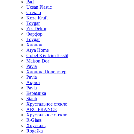
Paci
Ucsan Plastic
Стекло
Koza Kraft
Toygar
Zes Dekor
Фарфор
Toygar
Хлопок
Arya Home
Gobel KivilcimTekstil
Maison Dor
Pavia
Хлопок, Полиэстер
Pavia
Акрил
Pavia
Керамика
Staub
Хрустальное стекло
ARC FRANCE
Хрустальное стекло
R-Glass
Хрусталь
Rogaška