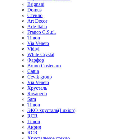
Brignani
Domus
Стекло
Art Decor
Arte Italia
Franco C.S.r.l.
Timon
Via Veneto
Vidivi
White Crystal
Фарфор
Bruno Costenaro
Cattin
Cevik group
Via Veneto
Хрусталь
Rosaperla
Sam
Timon
ЭКО-хрусталь(Luxion)
RCR
Timon
Акрил
RCR
Хрустальное стекло