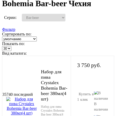
Bohemia Bar-beer Чехия
Серии:
Фильтр
Сортировать по:
Показать по:
Вид каталога:
3 750 руб.
Набор для
пива
В корзину
Crystalex
Bohemia Bar-
beer 380мл(4
Купить в
35740
последний
шт)
1 клик
В
Набор для пива
наличии
Crystalex Bohemia
Bar-beer 380мл(4