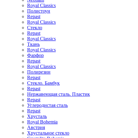
Royal Classics
Полистоун
Repast
Royal Classics
Стекло
Repast
Royal Classics
Ткань
Royal Classics
Фарфор
Repast
Royal Classics
Полирезин
Repast
Стекло. Бамбук
Repast
Нержавеющая сталь. Пластик
Repast
Углеродистая сталь
Repast
Хрусталь
Royal Bohemia
Австрия
Хрустальное стекло