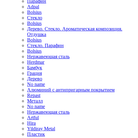
Парафин
Adpal
Bolsius
Стекло
Bolsius
Дерево. Стекло. Ароматическая композиция.
Отдушка
Bolsius
Стекло. Парафин
Bolsius
Нержавеющая сталь
Herdmar
Бамбук
Грация
Дерево
No name
Алюминий с антипригарным покрытием
Repast
Металл
No name
Нержавеющая сталь
Artful
Hira
Yildiray Metal
Пластик