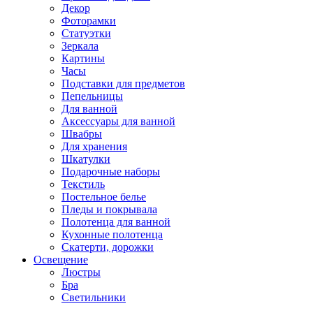
Декор
Фоторамки
Статуэтки
Зеркала
Картины
Часы
Подставки для предметов
Пепельницы
Для ванной
Аксессуары для ванной
Швабры
Для хранения
Шкатулки
Подарочные наборы
Текстиль
Постельное белье
Пледы и покрывала
Полотенца для ванной
Кухонные полотенца
Скатерти, дорожки
Освещение
Люстры
Бра
Светильники