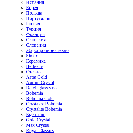
Испания
Корея
Польша
Португалия
Россия
Турция
Франция
Словакия
Словения
Жаропрочное стекло
Simax
Керамика
Bellevue
Стекло
Astra Gold
Aurum Crystal
Balvinglass s.r.o.
Bohemia
Bohemia Gold
Crystalex Bohemia
Crystalite Bohemia
Egermann
Gold Crystal
Max Crystal
Royal Classics