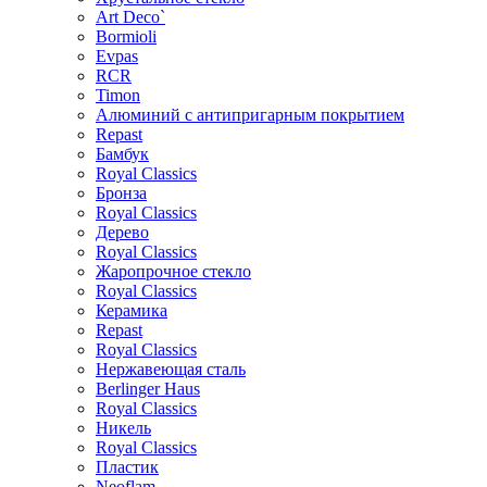
Art Deco`
Bormioli
Evpas
RCR
Timon
Алюминий с антипригарным покрытием
Repast
Бамбук
Royal Classics
Бронза
Royal Classics
Дерево
Royal Classics
Жаропрочное стекло
Royal Classics
Керамика
Repast
Royal Classics
Нержавеющая сталь
Berlinger Haus
Royal Classics
Никель
Royal Classics
Пластик
Neoflam