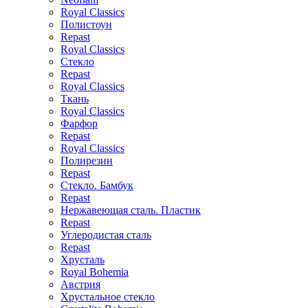
Royal Classics
Полистоун
Repast
Royal Classics
Стекло
Repast
Royal Classics
Ткань
Royal Classics
Фарфор
Repast
Royal Classics
Полирезин
Repast
Стекло. Бамбук
Repast
Нержавеющая сталь. Пластик
Repast
Углеродистая сталь
Repast
Хрусталь
Royal Bohemia
Австрия
Хрустальное стекло