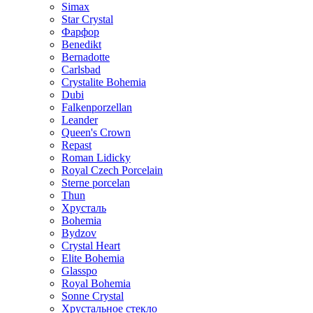
Simax
Star Crystal
Фарфор
Benedikt
Bernadotte
Carlsbad
Crystalite Bohemia
Dubi
Falkenporzellan
Leander
Queen's Crown
Repast
Roman Lidicky
Royal Czech Porcelain
Sterne porcelan
Thun
Хрусталь
Bohemia
Bydzov
Crystal Heart
Elite Bohemia
Glasspo
Royal Bohemia
Sonne Crystal
Хрустальное стекло