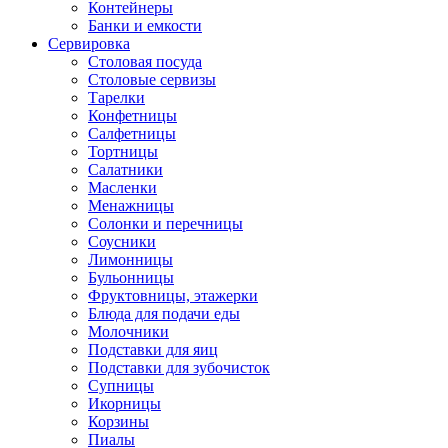
Контейнеры
Банки и емкости
Сервировка
Столовая посуда
Столовые сервизы
Тарелки
Конфетницы
Салфетницы
Тортницы
Салатники
Масленки
Менажницы
Солонки и перечницы
Соусники
Лимонницы
Бульонницы
Фруктовницы, этажерки
Блюда для подачи еды
Молочники
Подставки для яиц
Подставки для зубочисток
Супницы
Икорницы
Корзины
Пиалы