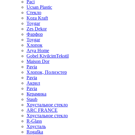
Paci
Ucsan Plastic
Стекло
Koza Kraft
Toygar
Zes Dekor
Фарфор
Toygar
Хлопок
Arya Home
Gobel KivilcimTekstil
Maison Dor
Pavia
Хлопок, Полиэстер
Pavia
Акрил
Pavia
Керамика
Staub
Хрустальное стекло
ARC FRANCE
Хрустальное стекло
R-Glass
Хрусталь
Rogaška