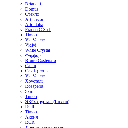
Brignani
Domus
Стекло
Art Decor
Arte Italia
Franco C.S.r.l.
Timon
Via Veneto
Vidivi
White Crystal
Фарфор
Bruno Costenaro
Cattin
Cevik group
Via Veneto
Хрусталь
Rosaperla
Sam
Timon
ЭКО-хрусталь(Luxion)
RCR
Timon
Акрил
RCR
Хрустальное стекло