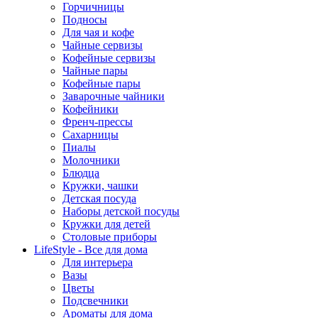
Горчичницы
Подносы
Для чая и кофе
Чайные сервизы
Кофейные сервизы
Чайные пары
Кофейные пары
Заварочные чайники
Кофейники
Френч-прессы
Сахарницы
Пиалы
Молочники
Блюдца
Кружки, чашки
Детская посуда
Наборы детской посуды
Кружки для детей
Столовые приборы
LifeStyle - Все для дома
Для интерьера
Вазы
Цветы
Подсвечники
Ароматы для дома