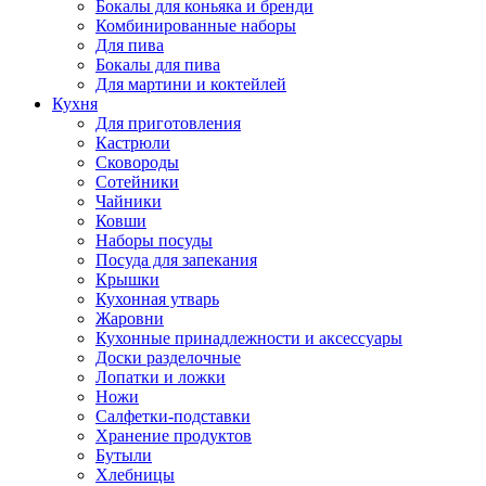
Бокалы для коньяка и бренди
Комбинированные наборы
Для пива
Бокалы для пива
Для мартини и коктейлей
Кухня
Для приготовления
Кастрюли
Сковороды
Сотейники
Чайники
Ковши
Наборы посуды
Посуда для запекания
Крышки
Кухонная утварь
Жаровни
Кухонные принадлежности и аксессуары
Доски разделочные
Лопатки и ложки
Ножи
Салфетки-подставки
Хранение продуктов
Бутыли
Хлебницы