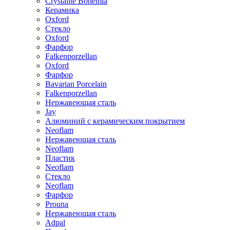
Crystalite Bohemia
Керамика
Oxford
Стекло
Oxford
Фарфор
Falkenporzellan
Oxford
Фарфор
Bavarian Porcelain
Falkenporzellan
Нержавеющая сталь
Jay
Алюминий с керамическим покрытием
Neoflam
Нержавеющая сталь
Neoflam
Пластик
Neoflam
Стекло
Neoflam
Фарфор
Prouna
Нержавеющая сталь
Adpal