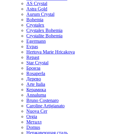
AS Crystal
Astra Gold
Aurum Crystal
Bohemia
Crystalex
Crystalex Bohemia
Crystalite Bohemia
Egermann
Evpas
Hertova Marie Hricakova
Repast
Star Crystal
Бронза
Rosaperla
Дерево
Arte Italia
Керамика
Annaluma
Bruno Costenaro
Caroline Artigianato
Nuova Cer
Orgia
Металл
Domus
Нержавеющая сталь