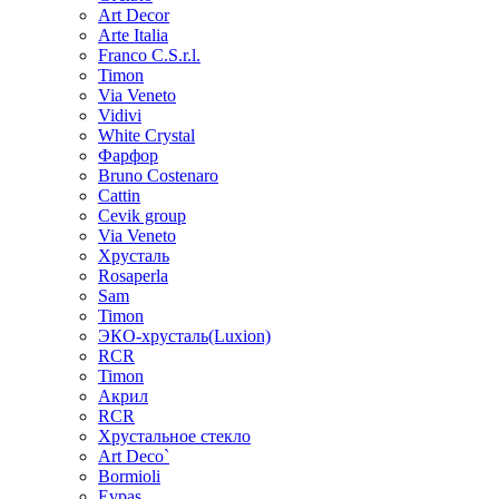
Art Decor
Arte Italia
Franco C.S.r.l.
Timon
Via Veneto
Vidivi
White Crystal
Фарфор
Bruno Costenaro
Cattin
Cevik group
Via Veneto
Хрусталь
Rosaperla
Sam
Timon
ЭКО-хрусталь(Luxion)
RCR
Timon
Акрил
RCR
Хрустальное стекло
Art Deco`
Bormioli
Evpas