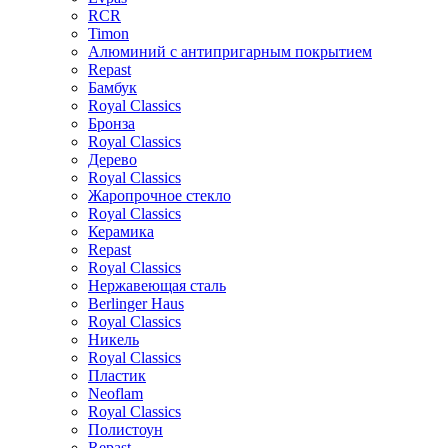
RCR
Timon
Алюминий с антипригарным покрытием
Repast
Бамбук
Royal Classics
Бронза
Royal Classics
Дерево
Royal Classics
Жаропрочное стекло
Royal Classics
Керамика
Repast
Royal Classics
Нержавеющая сталь
Berlinger Haus
Royal Classics
Никель
Royal Classics
Пластик
Neoflam
Royal Classics
Полистоун
Repast