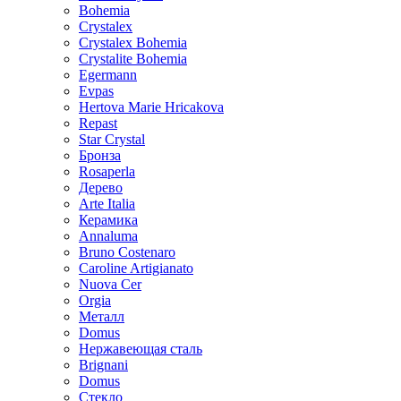
Bohemia
Crystalex
Crystalex Bohemia
Crystalite Bohemia
Egermann
Evpas
Hertova Marie Hricakova
Repast
Star Crystal
Бронза
Rosaperla
Дерево
Arte Italia
Керамика
Annaluma
Bruno Costenaro
Caroline Artigianato
Nuova Cer
Orgia
Металл
Domus
Нержавеющая сталь
Brignani
Domus
Стекло