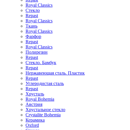
Royal Classics
Стекло
Repast
Royal Classics
Ткань
Royal Classics
Фарфор
Repast
Royal Classics
Полирезин
Repast
Стекло. Бамбук
Repast
Нержавеющая сталь. Пластик
Repast
Углеродистая сталь
Repast
Хрусталь
Royal Bohemia
Австрия
Хрустальное стекло
Crystalite Bohemia
Керамика
Oxford