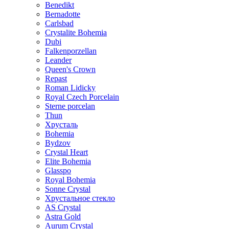
Benedikt
Bernadotte
Carlsbad
Crystalite Bohemia
Dubi
Falkenporzellan
Leander
Queen's Crown
Repast
Roman Lidicky
Royal Czech Porcelain
Sterne porcelan
Thun
Хрусталь
Bohemia
Bydzov
Crystal Heart
Elite Bohemia
Glasspo
Royal Bohemia
Sonne Crystal
Хрустальное стекло
AS Crystal
Astra Gold
Aurum Crystal