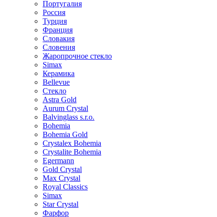
Португалия
Россия
Турция
Франция
Словакия
Словения
Жаропрочное стекло
Simax
Керамика
Bellevue
Стекло
Astra Gold
Aurum Crystal
Balvinglass s.r.o.
Bohemia
Bohemia Gold
Crystalex Bohemia
Crystalite Bohemia
Egermann
Gold Crystal
Max Crystal
Royal Classics
Simax
Star Crystal
Фарфор