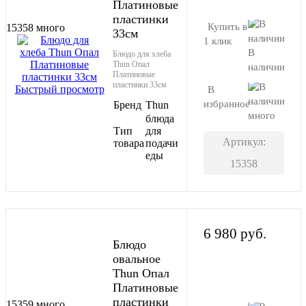
Платиновые
пластинки
Купить в
15358
много
33см
1 клик
В
Блюдо для хлеба
Thun Опал
наличии
Платиновые
пластинки 33см
Быстрый просмотр
В
избранное
Бренд
Thun
много
блюда
Тип
для
Артикул:
товара
подачи
еды
15358
6 980 руб.
Блюдо
овальное
Thun Опал
В корзину
Платиновые
пластинки
15359
много