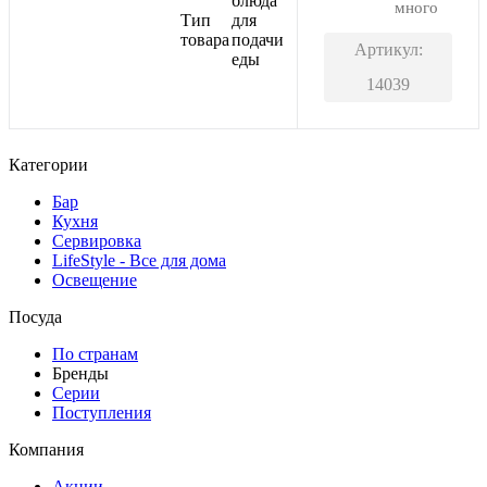
блюда
много
Тип
для
товара
подачи
Артикул:
еды
14039
Категории
Бар
Кухня
Сервировка
LifeStyle - Все для дома
Освещение
Посуда
По странам
Бренды
Серии
Поступления
Компания
Акции