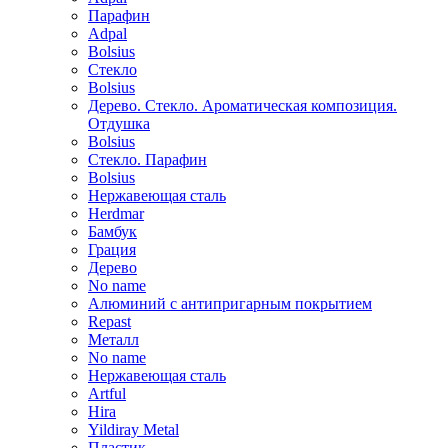
Парафин
Adpal
Bolsius
Стекло
Bolsius
Дерево. Стекло. Ароматическая композиция.
Отдушка
Bolsius
Стекло. Парафин
Bolsius
Нержавеющая сталь
Herdmar
Бамбук
Грация
Дерево
No name
Алюминий с антипригарным покрытием
Repast
Металл
No name
Нержавеющая сталь
Artful
Hira
Yildiray Metal
Пластик