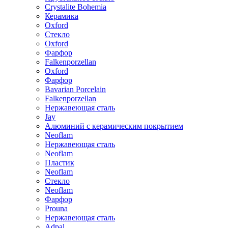
Crystalite Bohemia
Керамика
Oxford
Стекло
Oxford
Фарфор
Falkenporzellan
Oxford
Фарфор
Bavarian Porcelain
Falkenporzellan
Нержавеющая сталь
Jay
Алюминий с керамическим покрытием
Neoflam
Нержавеющая сталь
Neoflam
Пластик
Neoflam
Стекло
Neoflam
Фарфор
Prouna
Нержавеющая сталь
Adpal