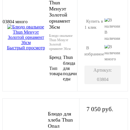
Thun
В корзину
Менуэт
Золотой
орнамент
Купить в
03804
много
36см
1 клик
В
Блюдо овальное
наличии
Thun Менуэт
Золотой
Быстрый просмотр
В
орнамент 36см
избранное
Бренд
Thun
много
блюда
Тип
для
Артикул:
товара
подачи
еды
03804
7 050 руб.
Блюдо для
хлеба Thun
Опал
В корзину