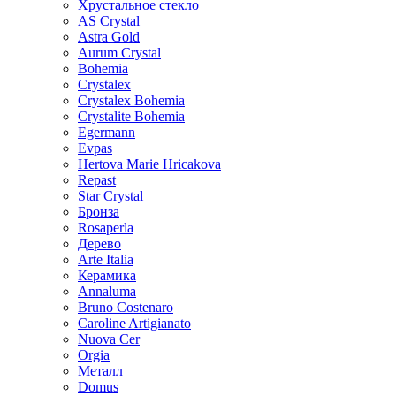
Хрустальное стекло
AS Crystal
Astra Gold
Aurum Crystal
Bohemia
Crystalex
Crystalex Bohemia
Crystalite Bohemia
Egermann
Evpas
Hertova Marie Hricakova
Repast
Star Crystal
Бронза
Rosaperla
Дерево
Arte Italia
Керамика
Annaluma
Bruno Costenaro
Caroline Artigianato
Nuova Cer
Orgia
Металл
Domus