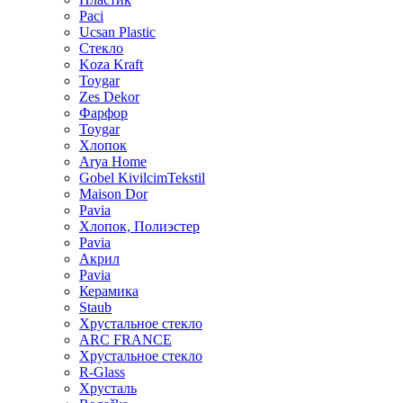
Paci
Ucsan Plastic
Стекло
Koza Kraft
Toygar
Zes Dekor
Фарфор
Toygar
Хлопок
Arya Home
Gobel KivilcimTekstil
Maison Dor
Pavia
Хлопок, Полиэстер
Pavia
Акрил
Pavia
Керамика
Staub
Хрустальное стекло
ARC FRANCE
Хрустальное стекло
R-Glass
Хрусталь