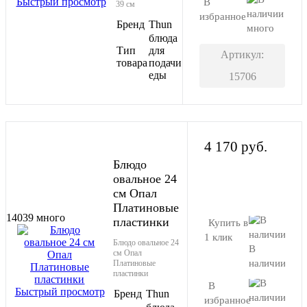
Быстрый просмотр
В
39 см
избранное
Бренд
Thun
много
блюда
Тип
для
Артикул:
товара
подачи
еды
15706
4 170 руб.
Блюдо
овальное 24
В корзину
см Опал
Платиновые
14039
много
пластинки
Купить в
1 клик
Блюдо овальное 24
В
см Опал
наличии
Платиновые
пластинки
В
Быстрый просмотр
Бренд
Thun
избранное