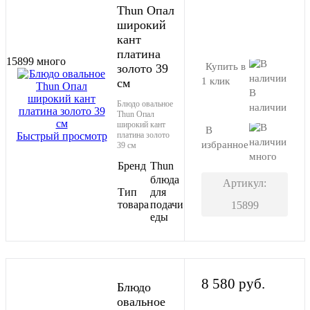
Thun Опал
широкий
В корзину
кант
платина
15899
много
Купить в
золото 39
1 клик
см
В
Блюдо овальное
наличии
Thun Опал
широкий кант
В
Быстрый просмотр
платина золото
избранное
39 см
много
Бренд
Thun
блюда
Артикул:
Тип
для
товара
подачи
15899
еды
8 580 руб.
Блюдо
овальное