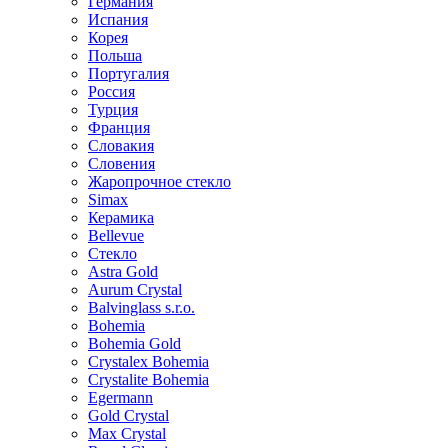
Германия
Испания
Корея
Польша
Португалия
Россия
Турция
Франция
Словакия
Словения
Жаропрочное стекло
Simax
Керамика
Bellevue
Стекло
Astra Gold
Aurum Crystal
Balvinglass s.r.o.
Bohemia
Bohemia Gold
Crystalex Bohemia
Crystalite Bohemia
Egermann
Gold Crystal
Max Crystal