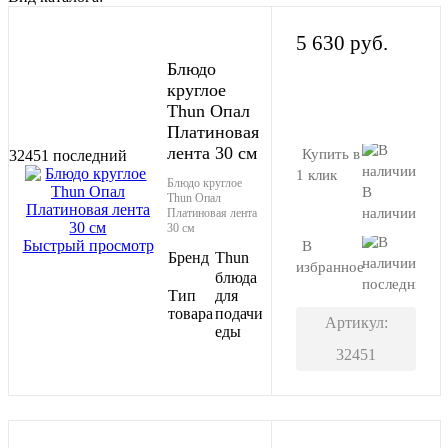
5 630 руб.
Блюдо
круглое
В корзину
Thun Опал
Платиновая
лента 30 см
Купить в
32451
последний
1 клик
Блюдо круглое
В
Thun Опал
наличии
Платиновая лента
30 см
Быстрый просмотр
В
Бренд
Thun
избранное
блюда
последний
Тип
для
товара
подачи
Артикул:
еды
32451