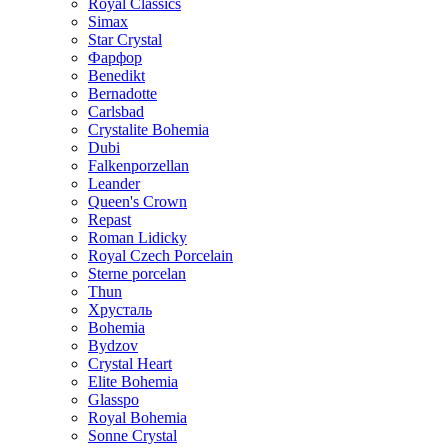
Royal Classics
Simax
Star Crystal
Фарфор
Benedikt
Bernadotte
Carlsbad
Crystalite Bohemia
Dubi
Falkenporzellan
Leander
Queen's Crown
Repast
Roman Lidicky
Royal Czech Porcelain
Sterne porcelan
Thun
Хрусталь
Bohemia
Bydzov
Crystal Heart
Elite Bohemia
Glasspo
Royal Bohemia
Sonne Crystal