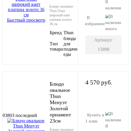
В
Блюдо овальное
наличии
Thun Опал
широкий кант
В
Быстрый просмотр
платина золото
избранное
36 см
много
Бренд
Thun
блюда
Артикул:
Тип
для
товара
подачи
15898
еды
4 570 руб.
Блюдо
овальное
Thun
В корзину
Менуэт
Золотой
орнамент
Купить в
03803
последний
23см
1 клик
В
Блюдо овальное