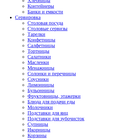
Хлебницы
Контейнеры
Банки и емкости
Сервировка
Столовая посуда
Столовые сервизы
Тарелки
Конфетницы
Салфетницы
Тортницы
Салатники
Масленки
Менажницы
Солонки и перечницы
Соусники
Лимонницы
Бульонницы
Фруктовницы, этажерки
Блюда для подачи еды
Молочники
Подставки для яиц
Подставки для зубочисток
Супницы
Икорницы
Корзины