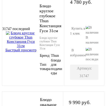
4 780 руб.
Блюдо
круглое
глубокое
В корзину
Thun
Констанция
Купить в
31747
последний
Гуси 31см
1 клик
В
Блюдо круглое
глубокое Thun
наличии
Констанция Гуси
31см
Быстрый просмотр
В
избранное
Бренд
Thun
последний
блюда
Тип
для
Артикул:
товара
подачи
еды
31747
Блюдо
9 990 руб.
овальное