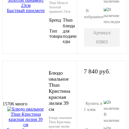
наличии
Thun Менуэт
Золотой
Быстрый просмотр
В
орнамент 23см
избранное
Бренд
Thun
последний
блюда
Тип
для
Артикул:
товара
подачи
еды
03803
7 840 руб.
Блюдо
овальное
Thun
В корзину
Кристина
красная
лилия 39
Купить в
15706
много
см
1 клик
В
Блюдо овальное
наличии
Thun Кристина
красная лилия