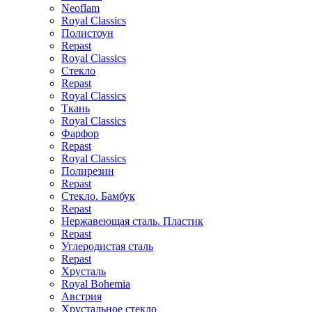
Neoflam
Royal Classics
Полистоун
Repast
Royal Classics
Стекло
Repast
Royal Classics
Ткань
Royal Classics
Фарфор
Repast
Royal Classics
Полирезин
Repast
Стекло. Бамбук
Repast
Нержавеющая сталь. Пластик
Repast
Углеродистая сталь
Repast
Хрусталь
Royal Bohemia
Австрия
Хрустальное стекло