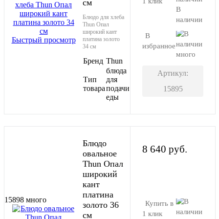
1 клик
см
В
Блюдо для хлеба
наличии
Thun Опал
широкий кант
В
Быстрый просмотр
платина золото
избранное
34 см
много
Бренд
Thun
блюда
Артикул:
Тип
для
товара
подачи
15895
еды
Блюдо
8 640 руб.
овальное
Thun Опал
широкий
В корзину
кант
платина
15898
много
Купить в
золото 36
1 клик
см