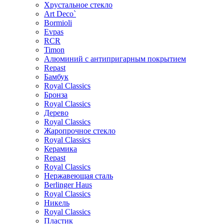
Хрустальное стекло
Art Deco`
Bormioli
Evpas
RCR
Timon
Алюминий с антипригарным покрытием
Repast
Бамбук
Royal Classics
Бронза
Royal Classics
Дерево
Royal Classics
Жаропрочное стекло
Royal Classics
Керамика
Repast
Royal Classics
Нержавеющая сталь
Berlinger Haus
Royal Classics
Никель
Royal Classics
Пластик