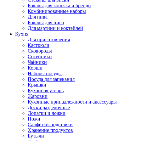
Бокалы для коньяка и бренди
Комбинированные наборы
Для пива
Бокалы для пива
Для мартини и коктейлей
Кухня
Для приготовления
Кастрюли
Сковороды
Сотейники
Чайники
Ковши
Наборы посуды
Посуда для запекания
Крышки
Кухонная утварь
Жаровни
Кухонные принадлежности и аксессуары
Доски разделочные
Лопатки и ложки
Ножи
Салфетки-подставки
Хранение продуктов
Бутыли