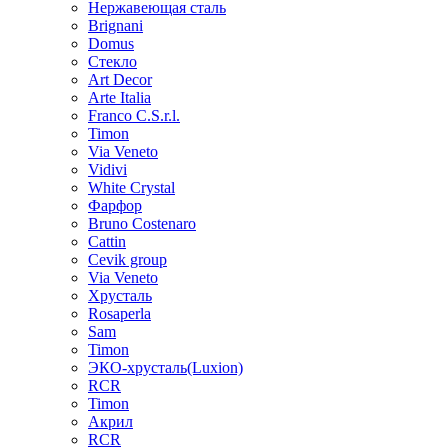
Нержавеющая сталь
Brignani
Domus
Стекло
Art Decor
Arte Italia
Franco C.S.r.l.
Timon
Via Veneto
Vidivi
White Crystal
Фарфор
Bruno Costenaro
Cattin
Cevik group
Via Veneto
Хрусталь
Rosaperla
Sam
Timon
ЭКО-хрусталь(Luxion)
RCR
Timon
Акрил
RCR