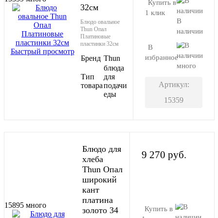
Купить в
32см
1 клик
В
Блюдо овальное
Thun Опал
наличии
Платиновые
пластинки 32см
В
Быстрый просмотр
избранное
Бренд
Thun
много
блюда
Тип
для
Артикул:
товара
подачи
еды
15359
Блюдо для
9 270 руб.
хлеба
Thun Опал
широкий
В корзину
кант
платина
15895
много
Купить в
золото 34