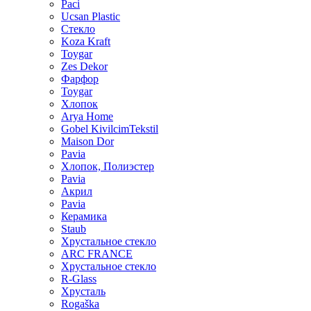
Paci
Ucsan Plastic
Стекло
Koza Kraft
Toygar
Zes Dekor
Фарфор
Toygar
Хлопок
Arya Home
Gobel KivilcimTekstil
Maison Dor
Pavia
Хлопок, Полиэстер
Pavia
Акрил
Pavia
Керамика
Staub
Хрустальное стекло
ARC FRANCE
Хрустальное стекло
R-Glass
Хрусталь
Rogaška