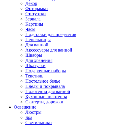
Декор
Фоторамки
Статуэтки
Зеркала
Картины
Часы
Подставки для предметов
Пепельницы
Для ванной
Аксессуары для ванной
Швабры
Для хранения
Шкатулки
Подарочные наборы
Текстиль
Постельное белье
Пледы и покрывала
Полотенца для ванной
Кухонные полотенца
Скатерти, дорожки
Освещение
Люстры
Бра
Светильники