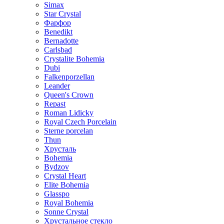
Simax
Star Crystal
Фарфор
Benedikt
Bernadotte
Carlsbad
Crystalite Bohemia
Dubi
Falkenporzellan
Leander
Queen's Crown
Repast
Roman Lidicky
Royal Czech Porcelain
Sterne porcelan
Thun
Хрусталь
Bohemia
Bydzov
Crystal Heart
Elite Bohemia
Glasspo
Royal Bohemia
Sonne Crystal
Хрустальное стекло