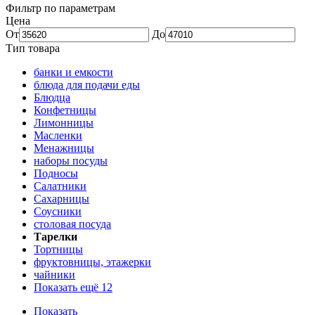
Фильтр по параметрам
Цена
От
До
Тип товара
банки и емкости
блюда для подачи еды
Блюдца
Конфетницы
Лимонницы
Масленки
Менажницы
наборы посуды
Подносы
Салатники
Сахарницы
Соусники
столовая посуда
Тарелки
Тортницы
фруктовницы, этажерки
чайники
Показать ещё 12
Показать