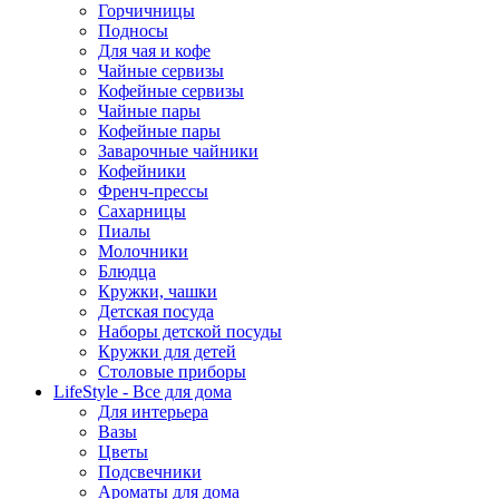
Горчичницы
Подносы
Для чая и кофе
Чайные сервизы
Кофейные сервизы
Чайные пары
Кофейные пары
Заварочные чайники
Кофейники
Френч-прессы
Сахарницы
Пиалы
Молочники
Блюдца
Кружки, чашки
Детская посуда
Наборы детской посуды
Кружки для детей
Столовые приборы
LifeStyle - Все для дома
Для интерьера
Вазы
Цветы
Подсвечники
Ароматы для дома