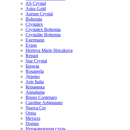
AS Crystal
Astra Gold
Aurum Crystal
Bohemia
Crystalex
Crystalex Bohemia
Crystalite Bohemia
Egermann
Evpas
Hertova Marie Hricakova
Repast
Star Crystal
Бронза
Rosaperla
Дерево
Arte Italia
Керамика
Annaluma
Bruno Costenaro
Caroline Artigianato
Nuova Cer
Orgia
Металл
Domus
Нержавеющая сталь