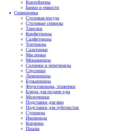
Контейнеры
Банки и емкости
Сервировка
Столовая посуда
Столовые сервизы
Тарелки
Конфетницы
Салфетницы
Тортницы
Салатники
Масленки
Менажницы
Солонки и перечницы
Соусники
Лимонницы
Бульонницы
Фруктовницы, этажерки
Блюда для подачи еды
Молочники
Подставки для яиц
Подставки для зубочисток
Супницы
Икорницы
Корзины
Пиалы