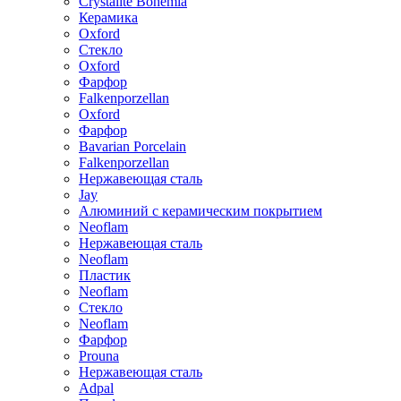
Crystalite Bohemia
Керамика
Oxford
Стекло
Oxford
Фарфор
Falkenporzellan
Oxford
Фарфор
Bavarian Porcelain
Falkenporzellan
Нержавеющая сталь
Jay
Алюминий с керамическим покрытием
Neoflam
Нержавеющая сталь
Neoflam
Пластик
Neoflam
Стекло
Neoflam
Фарфор
Prouna
Нержавеющая сталь
Adpal