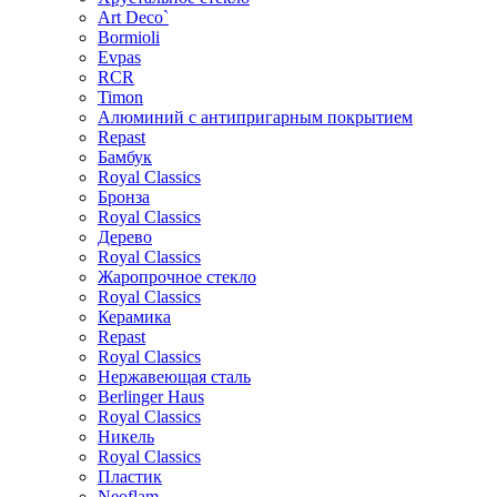
Art Deco`
Bormioli
Evpas
RCR
Timon
Алюминий с антипригарным покрытием
Repast
Бамбук
Royal Classics
Бронза
Royal Classics
Дерево
Royal Classics
Жаропрочное стекло
Royal Classics
Керамика
Repast
Royal Classics
Нержавеющая сталь
Berlinger Haus
Royal Classics
Никель
Royal Classics
Пластик
Neoflam