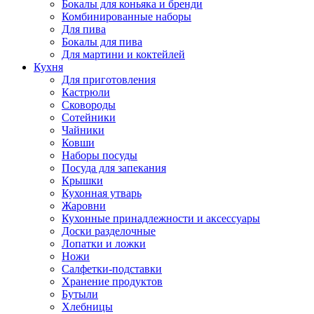
Бокалы для коньяка и бренди
Комбинированные наборы
Для пива
Бокалы для пива
Для мартини и коктейлей
Кухня
Для приготовления
Кастрюли
Сковороды
Сотейники
Чайники
Ковши
Наборы посуды
Посуда для запекания
Крышки
Кухонная утварь
Жаровни
Кухонные принадлежности и аксессуары
Доски разделочные
Лопатки и ложки
Ножи
Салфетки-подставки
Хранение продуктов
Бутыли
Хлебницы