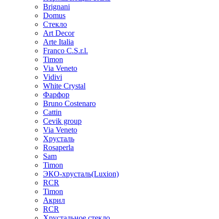
Brignani
Domus
Стекло
Art Decor
Arte Italia
Franco C.S.r.l.
Timon
Via Veneto
Vidivi
White Crystal
Фарфор
Bruno Costenaro
Cattin
Cevik group
Via Veneto
Хрусталь
Rosaperla
Sam
Timon
ЭКО-хрусталь(Luxion)
RCR
Timon
Акрил
RCR
Хрустальное стекло