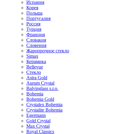
Испания
Корея
Польша
Португалия
Россия
Турция
Франция
Словакия
Словения
Жаропрочное стекло
Simax
Керамика
Bellevue
Стекло
Astra Gold
Aurum Crystal
Balvinglass s.r.o.
Bohemia
Bohemia Gold
Crystalex Bohemia
Crystalite Bohemia
Egermann
Gold Crystal
Max Crystal
Royal Classics