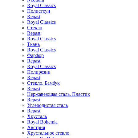
Royal Classics
Полистоун
Repast
Royal Classics
Стекло
Repast
Royal Classics
Ткань
Royal Classics
Фарфор
Repast
Royal Classics
Полирезин
Repast
Стекло. Бамбук
Repast
Нержавеющая сталь. Пластик
Repast
Углеродистая сталь
Repast
Хрусталь
Royal Bohemia
Австрия
Хрустальное стекло