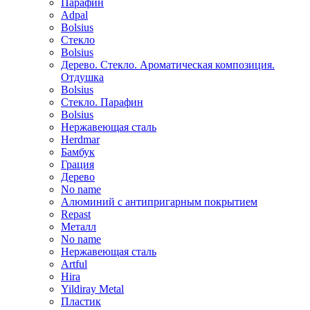
Парафин
Adpal
Bolsius
Стекло
Bolsius
Дерево. Стекло. Ароматическая композиция.
Отдушка
Bolsius
Стекло. Парафин
Bolsius
Нержавеющая сталь
Herdmar
Бамбук
Грация
Дерево
No name
Алюминий с антипригарным покрытием
Repast
Металл
No name
Нержавеющая сталь
Artful
Hira
Yildiray Metal
Пластик