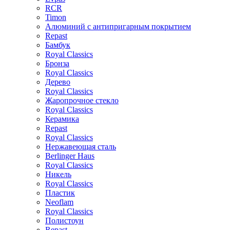
RCR
Timon
Алюминий с антипригарным покрытием
Repast
Бамбук
Royal Classics
Бронза
Royal Classics
Дерево
Royal Classics
Жаропрочное стекло
Royal Classics
Керамика
Repast
Royal Classics
Нержавеющая сталь
Berlinger Haus
Royal Classics
Никель
Royal Classics
Пластик
Neoflam
Royal Classics
Полистоун
Repast