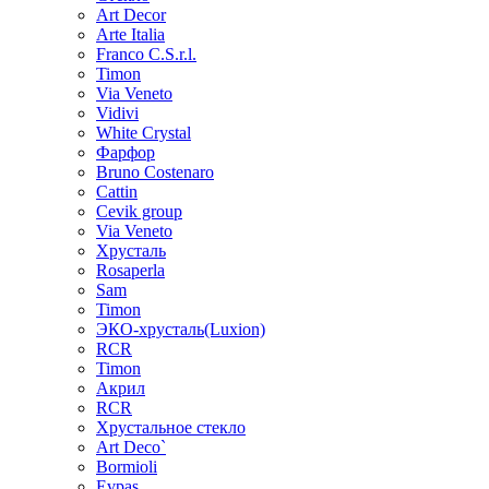
Art Decor
Arte Italia
Franco C.S.r.l.
Timon
Via Veneto
Vidivi
White Crystal
Фарфор
Bruno Costenaro
Cattin
Cevik group
Via Veneto
Хрусталь
Rosaperla
Sam
Timon
ЭКО-хрусталь(Luxion)
RCR
Timon
Акрил
RCR
Хрустальное стекло
Art Deco`
Bormioli
Evpas