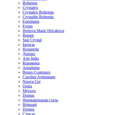
Bohemia
Crystalex
Crystalex Bohemia
Crystalite Bohemia
Egermann
Evpas
Hertova Marie Hricakova
Repast
Star Crystal
Бронза
Rosaperla
Дерево
Arte Italia
Керамика
Annaluma
Bruno Costenaro
Caroline Artigianato
Nuova Cer
Orgia
Металл
Domus
Нержавеющая сталь
Brignani
Domus
Стекло