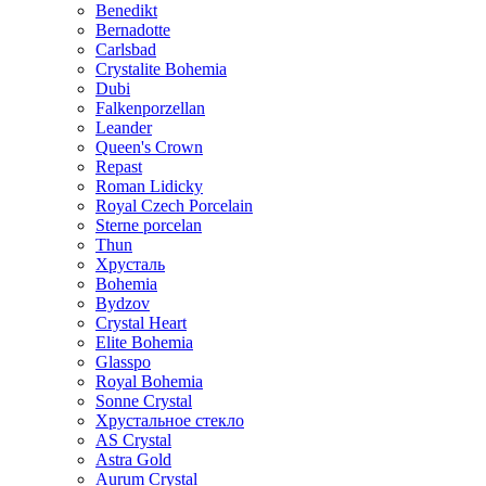
Benedikt
Bernadotte
Carlsbad
Crystalite Bohemia
Dubi
Falkenporzellan
Leander
Queen's Crown
Repast
Roman Lidicky
Royal Czech Porcelain
Sterne porcelan
Thun
Хрусталь
Bohemia
Bydzov
Crystal Heart
Elite Bohemia
Glasspo
Royal Bohemia
Sonne Crystal
Хрустальное стекло
AS Crystal
Astra Gold
Aurum Crystal