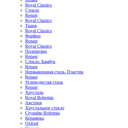
Royal Classics
Стекло
Repast
Royal Classics
Ткань
Royal Classics
Фарфор
Repast
Royal Classics
Полирезин
Repast
Стекло. Бамбук
Repast
Нержавеющая сталь. Пластик
Repast
Углеродистая сталь
Repast
Хрусталь
Royal Bohemia
Австрия
Хрустальное стекло
Crystalite Bohemia
Керамика
Oxford