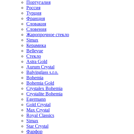
Португалия
Россия
Турция
Франция
Словакия
Словения
Жаропрочное стекло
Simax
Керамика
Bellevue
Стекло
Astra Gold
Aurum Crystal
Balvinglass s.r.o.
Bohemia
Bohemia Gold
Crystalex Bohemia
Crystalite Bohemia
Egermann
Gold Crystal
Max Crystal
Royal Classics
Simax
Star Crystal
Фарфор