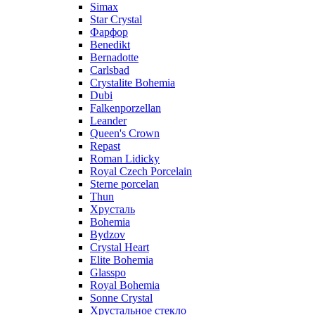
Simax
Star Crystal
Фарфор
Benedikt
Bernadotte
Carlsbad
Crystalite Bohemia
Dubi
Falkenporzellan
Leander
Queen's Crown
Repast
Roman Lidicky
Royal Czech Porcelain
Sterne porcelan
Thun
Хрусталь
Bohemia
Bydzov
Crystal Heart
Elite Bohemia
Glasspo
Royal Bohemia
Sonne Crystal
Хрустальное стекло