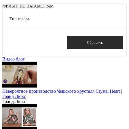
ФИЛЬТР ПО ПАРАМЕТРАМ
Тип товара
блюда для подачи еды
Блюдца
Пиалы
Показать
Сбросить
Салатники
Солонки и перечницы
Видео блог
Показать ещё 1
Невероятное производство Чешского хрусталя Crystal Heart |
Гранд Люкс
Гранд Люкс