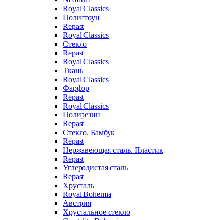
Royal Classics
Полистоун
Repast
Royal Classics
Стекло
Repast
Royal Classics
Ткань
Royal Classics
Фарфор
Repast
Royal Classics
Полирезин
Repast
Стекло. Бамбук
Repast
Нержавеющая сталь. Пластик
Repast
Углеродистая сталь
Repast
Хрусталь
Royal Bohemia
Австрия
Хрустальное стекло