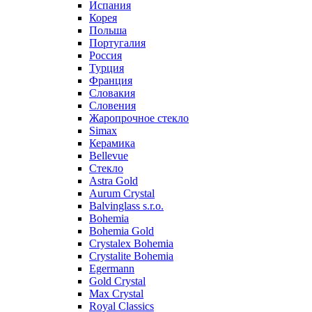
Испания
Корея
Польша
Португалия
Россия
Турция
Франция
Словакия
Словения
Жаропрочное стекло
Simax
Керамика
Bellevue
Стекло
Astra Gold
Aurum Crystal
Balvinglass s.r.o.
Bohemia
Bohemia Gold
Crystalex Bohemia
Crystalite Bohemia
Egermann
Gold Crystal
Max Crystal
Royal Classics