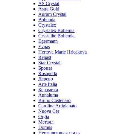
AS Crystal
Astra Gold
Aurum Crystal
Bohemia
Crystalex
Crystalex Bohemia
Crystalite Bohemia
Egermann
Evpas
Hertova Marie Hricakova
Repast
Star Crystal
Бронза
Rosaperla
Дерево
Arte Italia
Керамика
Annaluma
Bruno Costenaro
Caroline Artigianato
Nuova Cer
Orgia
Металл
Domus
Нержавеющая сталь