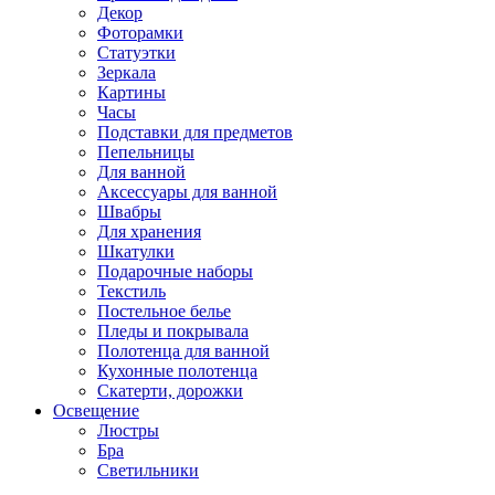
Декор
Фоторамки
Статуэтки
Зеркала
Картины
Часы
Подставки для предметов
Пепельницы
Для ванной
Аксессуары для ванной
Швабры
Для хранения
Шкатулки
Подарочные наборы
Текстиль
Постельное белье
Пледы и покрывала
Полотенца для ванной
Кухонные полотенца
Скатерти, дорожки
Освещение
Люстры
Бра
Светильники