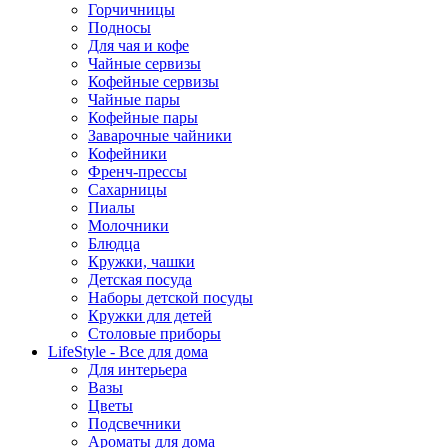
Горчичницы
Подносы
Для чая и кофе
Чайные сервизы
Кофейные сервизы
Чайные пары
Кофейные пары
Заварочные чайники
Кофейники
Френч-прессы
Сахарницы
Пиалы
Молочники
Блюдца
Кружки, чашки
Детская посуда
Наборы детской посуды
Кружки для детей
Столовые приборы
LifeStyle - Все для дома
Для интерьера
Вазы
Цветы
Подсвечники
Ароматы для дома