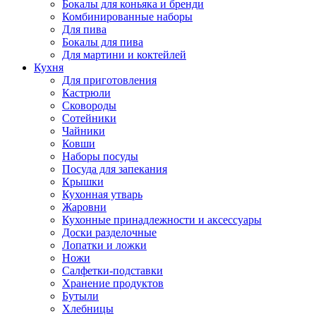
Бокалы для коньяка и бренди
Комбинированные наборы
Для пива
Бокалы для пива
Для мартини и коктейлей
Кухня
Для приготовления
Кастрюли
Сковороды
Сотейники
Чайники
Ковши
Наборы посуды
Посуда для запекания
Крышки
Кухонная утварь
Жаровни
Кухонные принадлежности и аксессуары
Доски разделочные
Лопатки и ложки
Ножи
Салфетки-подставки
Хранение продуктов
Бутыли
Хлебницы