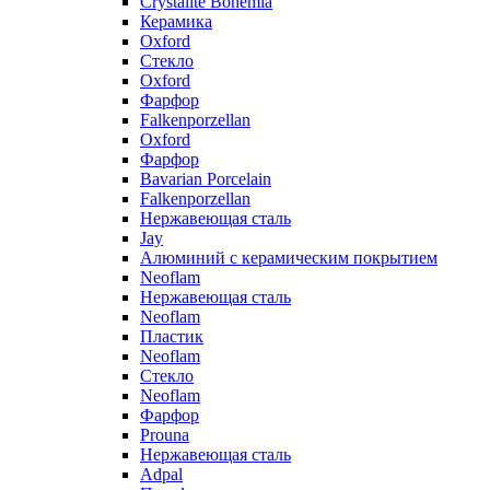
Crystalite Bohemia
Керамика
Oxford
Стекло
Oxford
Фарфор
Falkenporzellan
Oxford
Фарфор
Bavarian Porcelain
Falkenporzellan
Нержавеющая сталь
Jay
Алюминий с керамическим покрытием
Neoflam
Нержавеющая сталь
Neoflam
Пластик
Neoflam
Стекло
Neoflam
Фарфор
Prouna
Нержавеющая сталь
Adpal