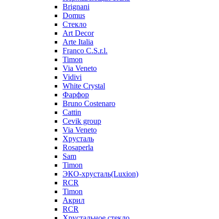
Brignani
Domus
Стекло
Art Decor
Arte Italia
Franco C.S.r.l.
Timon
Via Veneto
Vidivi
White Crystal
Фарфор
Bruno Costenaro
Cattin
Cevik group
Via Veneto
Хрусталь
Rosaperla
Sam
Timon
ЭКО-хрусталь(Luxion)
RCR
Timon
Акрил
RCR
Хрустальное стекло