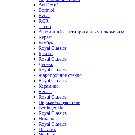
Art Deco`
Bormioli
Evpas
RCR
Timon
Алюминий с антипригарным покрытием
Repast
Бамбук
Royal Classics
Бронза
Royal Classics
Дерево
Royal Classics
Жаропрочное стекло
Royal Classics
Керамика
Repast
Royal Classics
Нержавеющая сталь
Berlinger Haus
Royal Classics
Никель
Royal Classics
Пластик
Neoflam