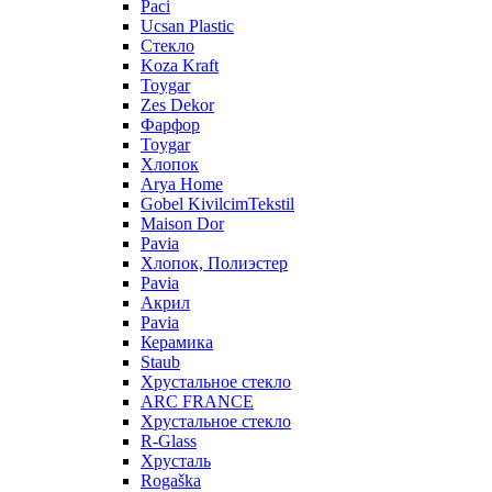
Paci
Ucsan Plastic
Стекло
Koza Kraft
Toygar
Zes Dekor
Фарфор
Toygar
Хлопок
Arya Home
Gobel KivilcimTekstil
Maison Dor
Pavia
Хлопок, Полиэстер
Pavia
Акрил
Pavia
Керамика
Staub
Хрустальное стекло
ARC FRANCE
Хрустальное стекло
R-Glass
Хрусталь
Rogaška