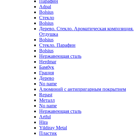
Парафин
Adpal
Bolsius
Стекло
Bolsius
Дерево. Стекло. Ароматическая композиция.
Отдушка
Bolsius
Стекло. Парафин
Bolsius
Нержавеющая сталь
Herdmar
Бамбук
Грация
Дерево
No name
Алюминий с антипригарным покрытием
Repast
Металл
No name
Нержавеющая сталь
Artful
Hira
Yildiray Metal
Пластик