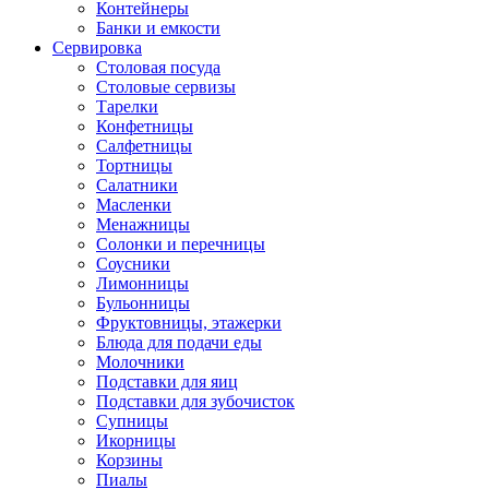
Контейнеры
Банки и емкости
Сервировка
Столовая посуда
Столовые сервизы
Тарелки
Конфетницы
Салфетницы
Тортницы
Салатники
Масленки
Менажницы
Солонки и перечницы
Соусники
Лимонницы
Бульонницы
Фруктовницы, этажерки
Блюда для подачи еды
Молочники
Подставки для яиц
Подставки для зубочисток
Супницы
Икорницы
Корзины
Пиалы