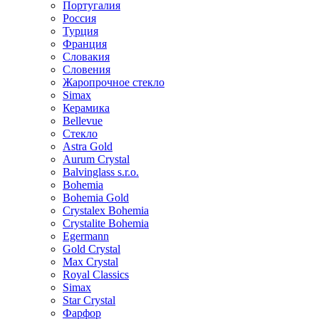
Португалия
Россия
Турция
Франция
Словакия
Словения
Жаропрочное стекло
Simax
Керамика
Bellevue
Стекло
Astra Gold
Aurum Crystal
Balvinglass s.r.o.
Bohemia
Bohemia Gold
Crystalex Bohemia
Crystalite Bohemia
Egermann
Gold Crystal
Max Crystal
Royal Classics
Simax
Star Crystal
Фарфор