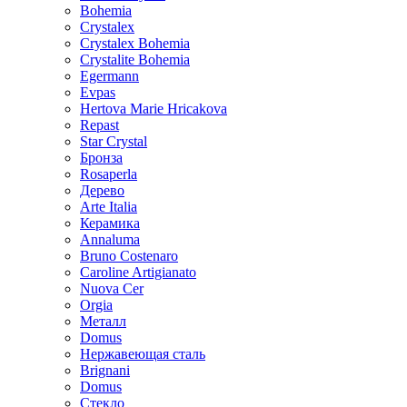
Bohemia
Crystalex
Crystalex Bohemia
Crystalite Bohemia
Egermann
Evpas
Hertova Marie Hricakova
Repast
Star Crystal
Бронза
Rosaperla
Дерево
Arte Italia
Керамика
Annaluma
Bruno Costenaro
Caroline Artigianato
Nuova Cer
Orgia
Металл
Domus
Нержавеющая сталь
Brignani
Domus
Стекло