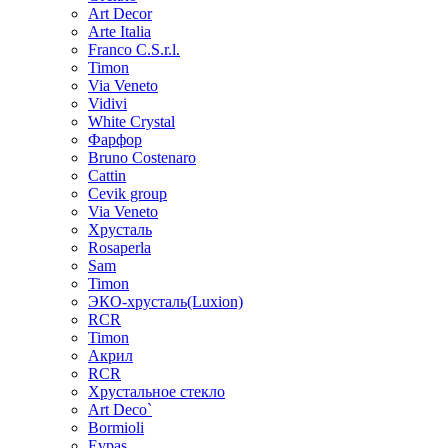
Art Decor
Arte Italia
Franco C.S.r.l.
Timon
Via Veneto
Vidivi
White Crystal
Фарфор
Bruno Costenaro
Cattin
Cevik group
Via Veneto
Хрусталь
Rosaperla
Sam
Timon
ЭКО-хрусталь(Luxion)
RCR
Timon
Акрил
RCR
Хрустальное стекло
Art Deco`
Bormioli
Evpas