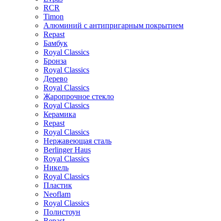
RCR
Timon
Алюминий с антипригарным покрытием
Repast
Бамбук
Royal Classics
Бронза
Royal Classics
Дерево
Royal Classics
Жаропрочное стекло
Royal Classics
Керамика
Repast
Royal Classics
Нержавеющая сталь
Berlinger Haus
Royal Classics
Никель
Royal Classics
Пластик
Neoflam
Royal Classics
Полистоун
Repast