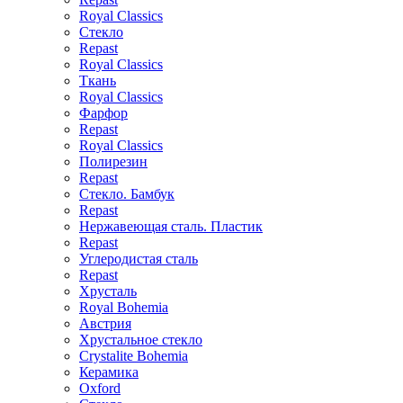
Royal Classics
Стекло
Repast
Royal Classics
Ткань
Royal Classics
Фарфор
Repast
Royal Classics
Полирезин
Repast
Стекло. Бамбук
Repast
Нержавеющая сталь. Пластик
Repast
Углеродистая сталь
Repast
Хрусталь
Royal Bohemia
Австрия
Хрустальное стекло
Crystalite Bohemia
Керамика
Oxford