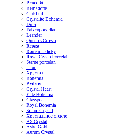
Benedikt
Bernadotte
Carlsbad
Crystalite Bohemia
Dubi
Falkenporzellan
Leander
Queen's Crown
Repast
Roman Lidicky
Royal Czech Porcelain
Sterne porcelan
Thun
Хрусталь
Bohemia
Bydzov
Crystal Heart
Elite Bohemia
Glasspo
Royal Bohemia
Sonne Crystal
Хрустальное стекло
AS Crystal
Astra Gold
Aurum Crystal