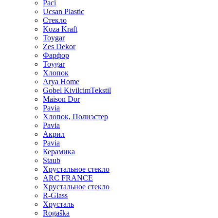
Paci
Ucsan Plastic
Стекло
Koza Kraft
Toygar
Zes Dekor
Фарфор
Toygar
Хлопок
Arya Home
Gobel KivilcimTekstil
Maison Dor
Pavia
Хлопок, Полиэстер
Pavia
Акрил
Pavia
Керамика
Staub
Хрустальное стекло
ARC FRANCE
Хрустальное стекло
R-Glass
Хрусталь
Rogaška