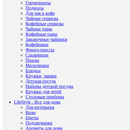
на
Горчичницы
кухон
Подносы
полоч
Для чая и кофе
и
Чайные сервизы
весьм
Кофейные сервизы
практ
Чайные пары
приоб
Кофейные пары
для
хоро
Заварочные чайники
хозяй
Кофейники
Вмест
Френч-прессы
конте
Сахарницы
с
Пиалы
герме
Молочники
и
Блюдца
эколо
Кружки, чашки
бамбу
крыш
Детская посуда
сохра
Наборы детской посуды
свеже
Кружки для детей
специ
Столовые приборы
помо
LifeStyle - Все для дома
быстр
Для интерьера
найти
Вазы
необх
Цветы
сорт
макар
Подсвечники
издел
Ароматы для дома