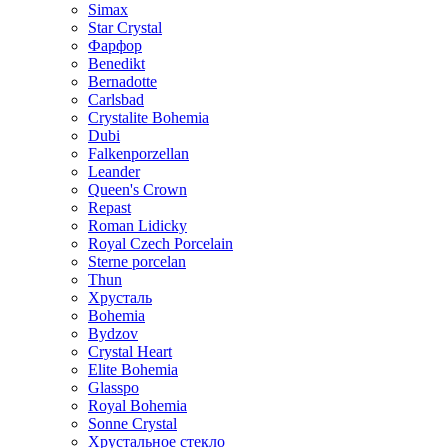
Simax
Star Crystal
Фарфор
Benedikt
Bernadotte
Carlsbad
Crystalite Bohemia
Dubi
Falkenporzellan
Leander
Queen's Crown
Repast
Roman Lidicky
Royal Czech Porcelain
Sterne porcelan
Thun
Хрусталь
Bohemia
Bydzov
Crystal Heart
Elite Bohemia
Glasspo
Royal Bohemia
Sonne Crystal
Хрустальное стекло