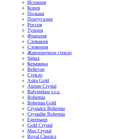
Испания
Корея
Польша
Португалия
Россия
Турция
Франция
Словакия
Словения
Жаропрочное стекло
Simax
Керамика
Bellevue
Стекло
Astra Gold
Aurum Crystal
Balvinglass s.r.o.
Bohemia
Bohemia Gold
Crystalex Bohemia
Crystalite Bohemia
Egermann
Gold Crystal
Max Crystal
Royal Classics