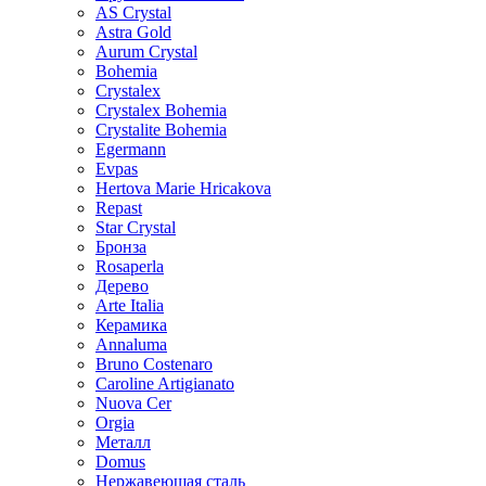
AS Crystal
Astra Gold
Aurum Crystal
Bohemia
Crystalex
Crystalex Bohemia
Crystalite Bohemia
Egermann
Evpas
Hertova Marie Hricakova
Repast
Star Crystal
Бронза
Rosaperla
Дерево
Arte Italia
Керамика
Annaluma
Bruno Costenaro
Caroline Artigianato
Nuova Cer
Orgia
Металл
Domus
Нержавеющая сталь