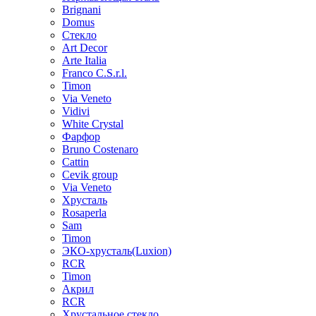
Brignani
Domus
Стекло
Art Decor
Arte Italia
Franco C.S.r.l.
Timon
Via Veneto
Vidivi
White Crystal
Фарфор
Bruno Costenaro
Cattin
Cevik group
Via Veneto
Хрусталь
Rosaperla
Sam
Timon
ЭКО-хрусталь(Luxion)
RCR
Timon
Акрил
RCR
Хрустальное стекло