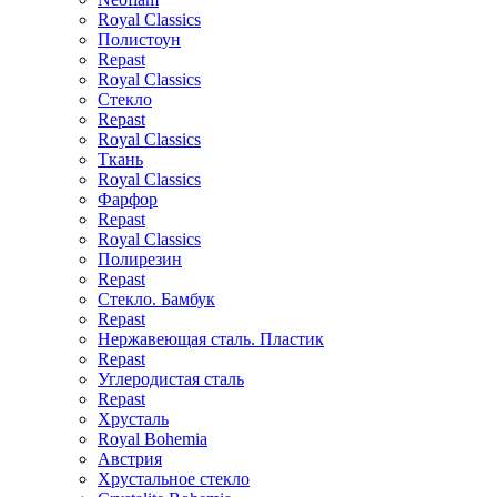
Royal Classics
Полистоун
Repast
Royal Classics
Стекло
Repast
Royal Classics
Ткань
Royal Classics
Фарфор
Repast
Royal Classics
Полирезин
Repast
Стекло. Бамбук
Repast
Нержавеющая сталь. Пластик
Repast
Углеродистая сталь
Repast
Хрусталь
Royal Bohemia
Австрия
Хрустальное стекло