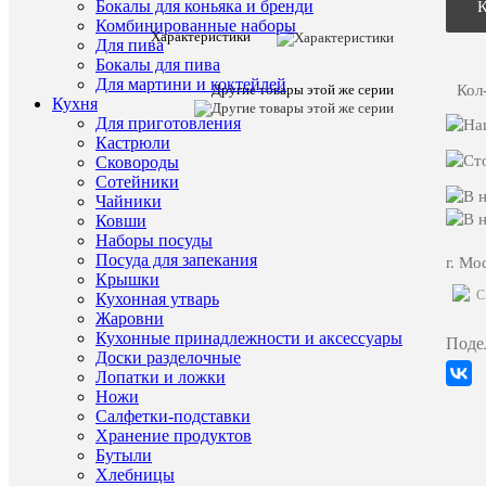
Бокалы для коньяка и бренди
Банка
Комбинированные наборы
для
Характеристики
Для пива
сыпучих
Бокалы для пива
продуктов
Для мартини и коктейлей
с
Кол
Другие товары этой же серии
Кухня
крышкой
Для приготовления
Simax
0.8
Кастрюли
л
Сковороды
Сотейники
Заказать
Чайники
видео-
Ковши
демонст
Наборы посуды
товара
Посуда для запекания
г. Мо
Крышки
Характе
Все
C
Кухонная утварь
характ
Жаровни
Тип
банки
Кухонные принадлежности и аксессуары
Поде
товара
и
Доски разделочные
емкости
Лопатки и ложки
(Чехия,
Ножи
Жаропр
Салфетки-подставки
стекло,
Хранение продуктов
Simax)
Бутыли
Страна
Чехия
Хлебницы
происхож