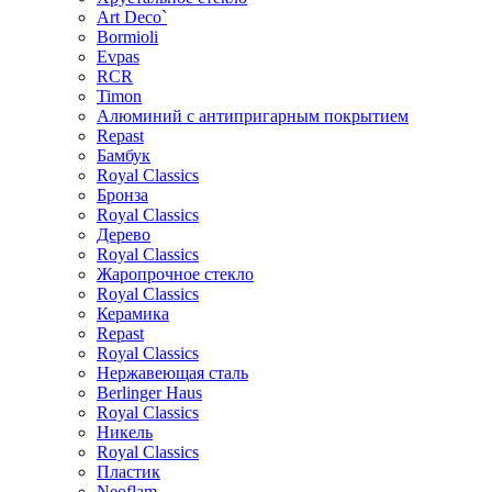
Art Deco`
Bormioli
Evpas
RCR
Timon
Алюминий с антипригарным покрытием
Repast
Бамбук
Royal Classics
Бронза
Royal Classics
Дерево
Royal Classics
Жаропрочное стекло
Royal Classics
Керамика
Repast
Royal Classics
Нержавеющая сталь
Berlinger Haus
Royal Classics
Никель
Royal Classics
Пластик
Neoflam