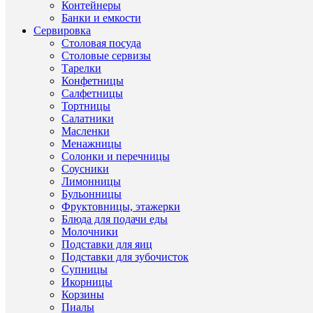
Контейнеры
Материал
Жаропр
Банки и емкости
стекло
Сервировка
Бренд
Simax
Столовая посуда
Серия
Simax
Столовые сервизы
Тарелки
Конфетницы
Салфетницы
Тортницы
ОП
Салатники
ТО
Масленки
Менажницы
Солонки и перечницы
Соусники
Лимонницы
Банка
Бульонницы
для
сыпу
Фруктовницы, этажерки
проду
Блюда для подачи еды
с
Молочники
крыш
Подставки для яиц
Simax
Подставки для зубочисток
0.8
Супницы
л
Икорницы
Невер
Корзины
стиль
предм
Пиалы