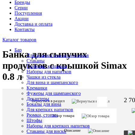
Бренды
Серии
Поступления
Акции
Доставка и оплата
Контакты
Каталог товаров
Бар
Банка для сыпучих
Для безалкогольных напитков
Стаканы
продуктов с крышкой Simax
Графины, кувшины
Наборы для напитков
0.8 л
Чашки из стекла
Для вина и шампанского
Креманки
Фужеры для шампанского
Декантеры
2 70
Вернуться в раздел
Бокалы для вина
Артикул:
Для крепких напитков
44951
Рюмки, стопки
Обзор товара
Штофы
Наборы для крепких напитков
Описани
Описание
Стаканы для виски
товара: