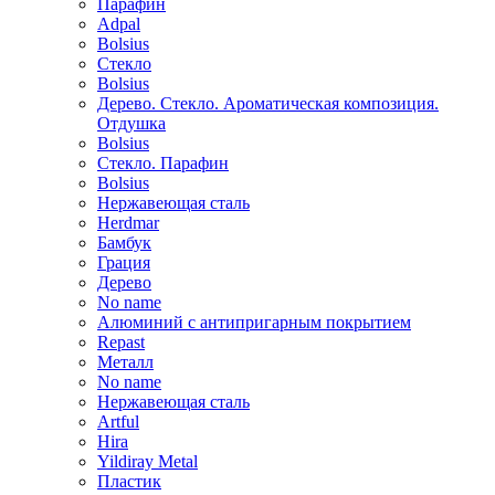
Парафин
Adpal
Bolsius
Стекло
Bolsius
Дерево. Стекло. Ароматическая композиция.
Отдушка
Bolsius
Стекло. Парафин
Bolsius
Нержавеющая сталь
Herdmar
Бамбук
Грация
Дерево
No name
Алюминий с антипригарным покрытием
Repast
Металл
No name
Нержавеющая сталь
Artful
Hira
Yildiray Metal
Пластик