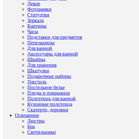
а
Декор
также
Фоторамки
защит
Статуэтки
проду
Зеркала
от
Картины
влаги
Часы
и
посто
Подставки для предметов
запах
Пепельницы
Посуд
Для ванной
Simax
Аксессуары для ванной
–
Швабры
хорош
Для хранения
привы
Шкатулки
Подарочные наборы
Текстиль
Постельное белье
Пледы и покрывала
ХА
Полотенца для ванной
Кухонные полотенца
Скатерти, дорожки
Освещение
Про
Люстры
Бра
банк
Светильники
и